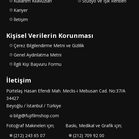
Kullanım Kılavuzları
Stüdyo ve Işık Rehberi
Kariyer
İletişim
Kişisel Verilerin Korunması
Çerez Bilgilendirme Metni ve Gizlilik
Genel Aydınlatma Metni
İlgili Kişi Başvuru Formu
İletişim
Pürtelaş Hasan Efendi Mah. Meclis-i Mebusan Cad. No:37/A
34427
Beyoğlu / İstanbul / Türkiye
bilgi@fujifilmshop.com
Fotoğraf Makineleri için;
Baskı, Medikal ve Grafik için;
(212) 243 65 07
(212) 709 92 00