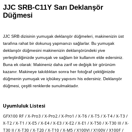
JJC SRB-C11Y Sarı Deklanşör
Düğmesi
JJC SRB dizisinin yumuşak deklanşör düğmeleri, makinenizin üst
tarafına rahat bir dokunuş yapmanızı sağlarlar. Bu yumuşak
deklanşör düğmesini makinenizin deklanşöründeki yive
yerleştirdiğinizde yumuşak ve sağlam bir kullanım elde edersiniz.
Buna ek olarak: Makineniz daha zarif ve değişik bir görünüm
kazanır. Makineye takıldıktan sonra her fotoğraf çektiğinizde
düğmenin yumuşak ve içbükey yapısını his edersiniz. Deklanşör
düğmesi, çeşitli renklerde sunulmaktadır.
Uyumluluk Listesi
GFX100 RF / X-Pro3 / X-Pro2 / X-Pro1 / X-T6 / X-T5 / X-T4 / X-T3 /
X-T2 / X-T1 / X-E5 / X-E4 / X-E3 / X-E2 / X-E1 / X-T50 / X-T30 III / X-
T30 II / X-T30 / X-T20 / X-T10 / X-M5 / X100VI / X100V / X100F /