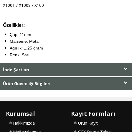
X100T / X100S / X100
Özellikler:
Çap: 11mm
Malzeme: Metal
Ağırlık: 1,25 gram
Renk: Sarı
İade Şartları
Ürün Güvenliği Bilgileri
Kurumsal
Kayıt Formları
Hakkımızda
Ürün Kayıt
Mağazalarımız
GFX Demo Talebi