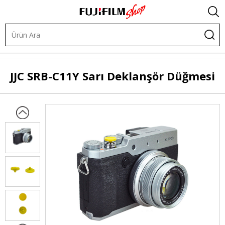
Diğer Ürünler
X Serisi Özel Aksesuarlar
JJC
SRB-C11Y Sarı Deklanşör Düğmesi