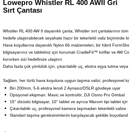
Lowepro Whistler RL 400 AWII Gri
Sırt Çantası
Whistler RL 400 AW II dayanıklı çanta, Whistler sırt çantalarının tüm ha
hedefe ulaştırabilecek seyahate hazır bir tekerlekli valiz biçiminde birle
Hava koşullarına dayanıklı Nylon 66 malzemeleri, bir hibrit FormShell
bilgisayarınız ve tabletiniz için korumalı CradleFit™ kılıflar ve AW 
korurken sizi hedefinize ulaştırır.
Daha fazla çok yönlülük için, çıkarılabilir uç, ekstra eşya tutma veya b
Sağlam, her türlü hava koşuluna uygun taşıma valizi, profesyonel kamer
Biri 200mm, 5-6 ekstra lensli 2 Aynasız/DSLR gövdeye uyar
Opsiyonel ekipman: Mavic ve kontrolör, DJI Osmo Pro Gimbal
15'' dizüstü bilgisayar, 10'' tablet ve ayrıca Wacom tipi tablet için 
Çıkarılabilir uç, profesyonel kamera taşımadan tekerlekli valize d
Standart taşıma gereksinimlerini karşılayacak şekilde boyutlandırı