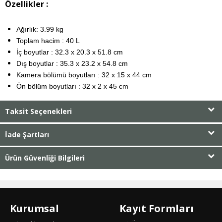
Özellikler :
Ağırlık
:
3.99 kg
Toplam hacim
:
40 L
İç boyutlar
:
32.3 x 20.3 x 51.8 cm
Dış boyutlar
:
35.3 x 23.2 x 54.8 cm
Kamera bölümü boyutları
:
32 x 15 x 44 cm
Ön bölüm boyutları
:
32 x 2 x 45 cm
Taksit Seçenekleri
İade Şartları
Ürün Güvenliği Bilgileri
Kurumsal
Kayıt Formları