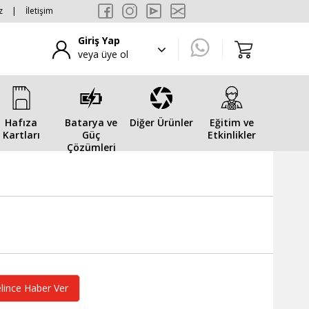
z
|
İletişim
Giriş Yap
veya üye ol
Hafıza
Batarya ve
Diğer Ürünler
Eğitim ve
Kartları
Güç
Etkinlikler
Çözümleri
lince Haber Ver