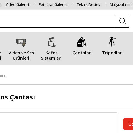
|
Video Galerisi
|
Fotoğraf Galerisi
|
Teknik Destek
|
Mağazalarımı
n
Video ve Ses
Kafes
Çantalar
Tripodlar
i
Ürünleri
Sistemleri
ları
ns Çantası
Ge