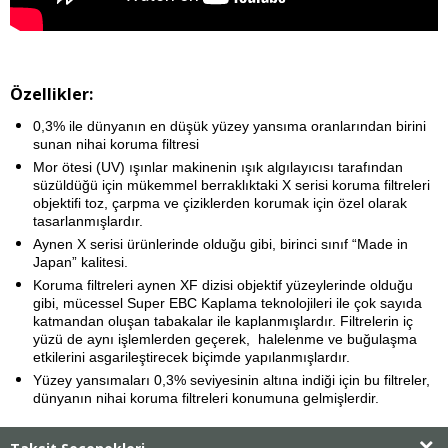
Özellikler:
0,3% ile dünyanın en düşük yüzey yansıma oranlarından birini
sunan nihai koruma filtresi
Mor ötesi (UV) ışınlar makinenin ışık algılayıcısı tarafından
süzüldüğü için mükemmel berraklıktaki X serisi koruma filtreleri
objektifi toz, çarpma ve çiziklerden korumak için özel olarak
tasarlanmışlardır.
Aynen X serisi ürünlerinde olduğu gibi, birinci sınıf “Made in
Japan” kalitesi.
Koruma filtreleri aynen XF dizisi objektif yüzeylerinde olduğu
gibi, mücessel Super EBC Kaplama teknolojileri ile çok sayıda
katmandan oluşan tabakalar ile kaplanmışlardır. Filtrelerin iç
yüzü de aynı işlemlerden geçerek, halelenme ve buğulaşma
etkilerini asgarileştirecek biçimde yapılanmışlardır.
Yüzey yansımaları 0,3% seviyesinin altına indiği için bu filtreler,
dünyanın nihai koruma filtreleri konumuna gelmişlerdir.