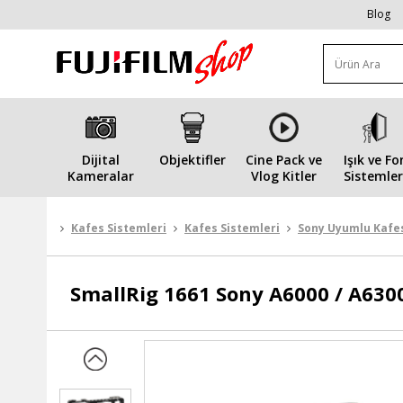
Blog
Dijital
Objektifler
Cine Pack ve
Işık ve Fo
Kameralar
Vlog Kitler
Sistemler
Kafes Sistemleri
Kafes Sistemleri
Sony Uyumlu Kafes
SmallRig
1661 Sony A6000 / A630