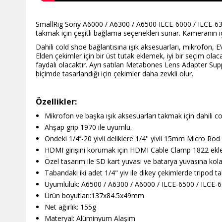
SmallRig Sony A6000 / A6300 / A6500 ILCE-6000 / ILCE-630
takmak için çeşitli bağlama seçenekleri sunar. Kameranın 
Dahili cold shoe bağlantısına ışık aksesuarları, mikrofon, EV
Elden çekimler için bir üst tutak eklemek, iyi bir seçim
faydalı olacaktır. Ayrı satılan Metabones Lens Adapter Suppo
biçimde tasarlandığı için çekimler daha zevkli olur.
Özellikler:
Mikrofon ve başka ışık aksesuarları takmak için dahili c
Ahşap grip 1970 ile uyumlu.
Öndeki 1/4’’-20 yivli deliklere 1/4'' yivli 15mm Micro Rod
HDMI girişini korumak için HDMI Cable Clamp 1822 ekle
Özel tasarım ile SD kart yuvası ve batarya yuvasına kola
Tabandaki iki adet 1/4" yiv ile dikey çekimlerde tripod tab
Uyumluluk: A6500 / A6300 / A6000 / ILCE-6500 / ILCE-
Ürün boyutları:137x84.5x49mm
Net ağırlık: 155g
Materyal: Alüminyum Alaşım