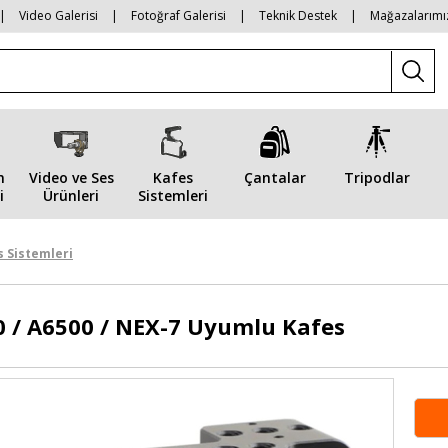
|
Video Galerisi
|
Fotoğraf Galerisi
|
Teknik Destek
|
Mağazalarımı
n
Video ve Ses
Kafes
Çantalar
Tripodlar
i
Ürünleri
Sistemleri
 Sistemleri
0 / A6500 / NEX-7 Uyumlu Kafes