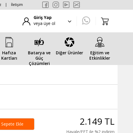
z
|
İletişim
Giriş Yap
veya üye ol
Hafıza
Batarya ve
Diğer Ürünler
Eğitim ve
Kartları
Güç
Etkinlikler
Çözümleri
2.149 TL
Sepete Ekle
Havale/EFT ile %2 indirim