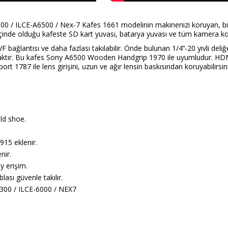
0 / ILCE-A6500 / Nex-7 Kafes 1661 modelinin makinenizi koruyan, biç
içinde olduğu kafeste SD kart yuvası, batarya yuvası ve tüm kamera ko
F bağlantısı ve daha fazlası takılabilir. Önde bulunan 1/4’’-20 yivli deli
 olacaktır. Bu kafes Sony A6500 Wooden Handgrip 1970 ile uyumludur. 
rt 1787 ile lens girişini, uzun ve ağır lensin baskısından koruyabilirs
old shoe.
 915 eklenir.
nir.
y erişim.
lası güvenle takılır.
6300 / ILCE-6000 / NEX7