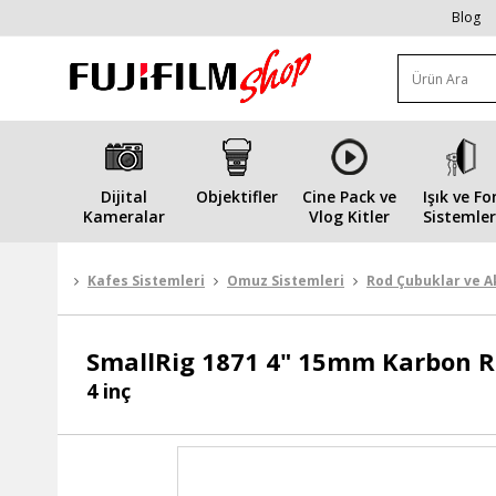
Blog
Dijital
Objektifler
Cine Pack ve
Işık ve Fo
Kameralar
Vlog Kitler
Sistemler
Kafes Sistemleri
Omuz Sistemleri
Rod Çubuklar ve A
SmallRig
1871 4" 15mm Karbon 
4 inç