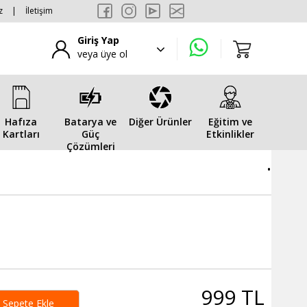
z
|
İletişim
Giriş Yap
veya üye ol
Hafıza
Batarya ve
Diğer Ürünler
Eğitim ve
Kartları
Güç
Etkinlikler
Çözümleri
.
999 TL
Sepete Ekle