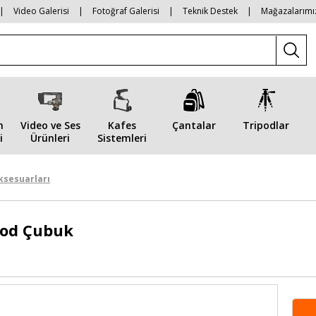
|
Video Galerisi
|
Fotoğraf Galerisi
|
Teknik Destek
|
Mağazalarımı
n
Video ve Ses
Kafes
Çantalar
Tripodlar
i
Ürünleri
Sistemleri
ksesuarları
Rod Çubuk