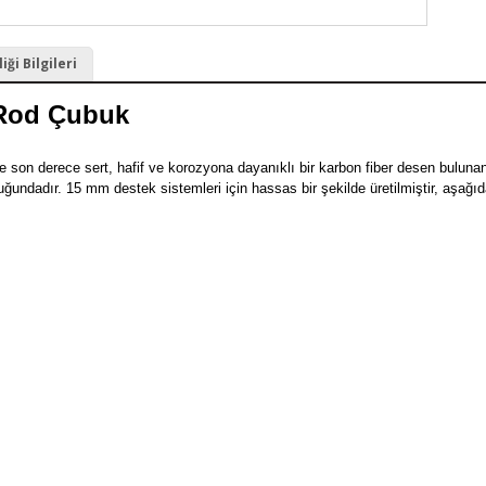
ği Bilgileri
 Rod Çubuk
e son derece sert, hafif ve korozyona dayanıklı bir karbon fiber desen bul
ğundadır. 15 mm destek sistemleri için hassas bir şekilde üretilmiştir, aşağıdak