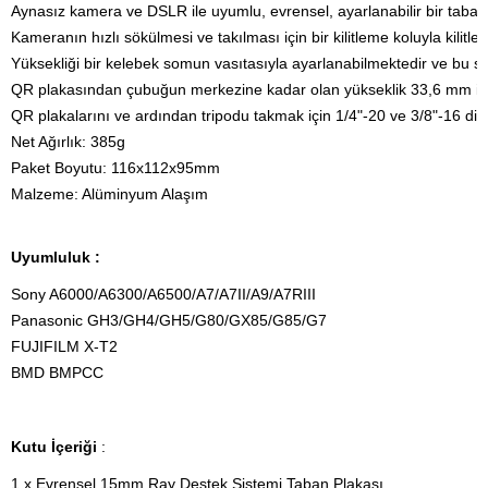
Aynasız kamera ve DSLR ile uyumlu, evrensel, ayarlanabilir bir taban p
Kameranın hızlı sökülmesi ve takılması için bir kilitleme koluyla kilitl
Yüksekliği bir kelebek somun vasıtasıyla ayarlanabilmektedir ve bu
QR plakasından çubuğun merkezine kadar olan yükseklik 33,6 mm ile
QR plakalarını ve ardından tripodu takmak için 1/4"-20 ve 3/8"-16 dişli 
Net Ağırlık: 385g

Paket Boyutu: 116x112x95mm

Malzeme: Alüminyum Alaşım
Uyumluluk :
Sony A6000/A6300/A6500/A7/A7II/A9/A7RIII
Panasonic GH3/GH4/GH5/G80/GX85/G85/G7
FUJIFILM X-T2
BMD BMPCC
Kutu İçeriği
:
1 x Evrensel 15mm Ray Destek Sistemi Taban Plakası