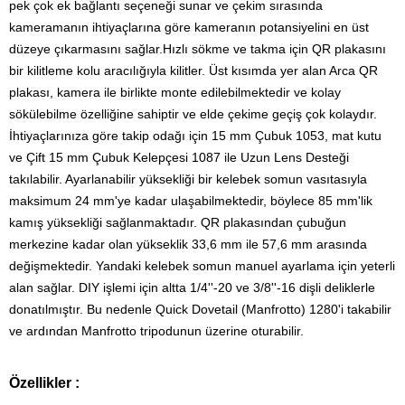
pek çok ek bağlantı seçeneği sunar ve çekim sırasında
kameramanın ihtiyaçlarına göre kameranın potansiyelini en üst
düzeye çıkarmasını sağlar.
Hızlı sökme ve takma için QR plakasını
bir kilitleme kolu aracılığıyla kilitler. Üst kısımda yer alan Arca QR
plakası, kamera ile birlikte monte edilebilmektedir ve kolay
sökülebilme özelliğine sahiptir ve elde çekime geçiş çok kolaydır.
İhtiyaçlarınıza göre takip odağı için 15 mm Çubuk 1053, mat kutu
ve Çift 15 mm Çubuk Kelepçesi 1087 ile Uzun Lens Desteği
takılabilir.
Ayarlanabilir yüksekliği bir kelebek somun vasıtasıyla
maksimum 24 mm'ye kadar ulaşabilmektedir, böylece 85 mm'lik
kamış yüksekliği sağlanmaktadır.
QR plakasından çubuğun
merkezine kadar olan yükseklik 33,6 mm ile 57,6 mm arasında
değişmektedir.
Yandaki kelebek somun manuel ayarlama için yeterli
alan sağlar. DIY işlemi için altta 1/4''-20 ve 3/8''-16 dişli deliklerle
donatılmıştır.
Bu nedenle Quick Dovetail (Manfrotto) 1280'i takabilir
ve ardından Manfrotto tripodunun üzerine oturabilir.
Özellikler :