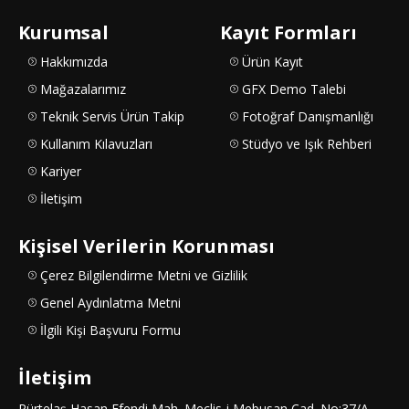
Kurumsal
Kayıt Formları
Hakkımızda
Ürün Kayıt
Mağazalarımız
GFX Demo Talebi
Teknik Servis Ürün Takip
Fotoğraf Danışmanlığı
Kullanım Kılavuzları
Stüdyo ve Işık Rehberi
Kariyer
İletişim
Kişisel Verilerin Korunması
Çerez Bilgilendirme Metni ve Gizlilik
Genel Aydınlatma Metni
İlgili Kişi Başvuru Formu
İletişim
Pürtelaş Hasan Efendi Mah. Meclis-i Mebusan Cad. No:37/A