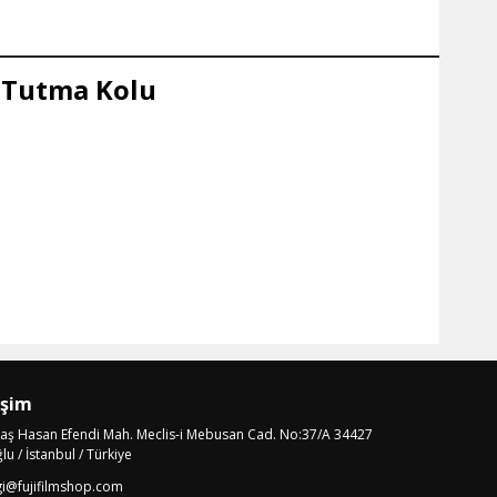
n Tutma Kolu
işim
laş Hasan Efendi Mah. Meclis-i Mebusan Cad. No:37/A 34427
u / İstanbul / Türkiye
gi@fujifilmshop.com