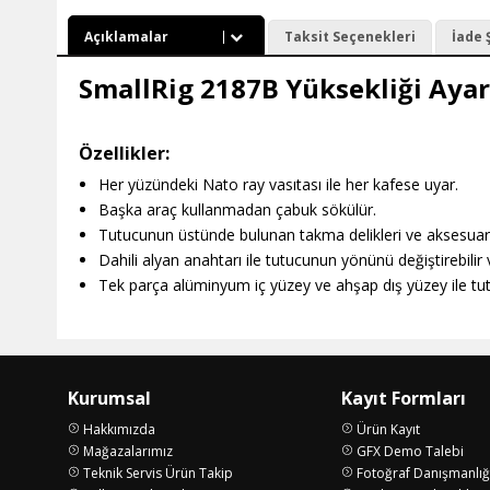
Açıklamalar
Taksit Seçenekleri
İade 
SmallRig 2187B Yüksekliği Aya
Özellikler:
Her yüzündeki Nato ray vasıtası ile her kafese uyar.
Başka araç kullanmadan çabuk sökülür.
Tutucunun üstünde bulunan takma delikleri ve aksesuar ay
Dahili alyan anahtarı ile tutucunun yönünü değiştirebilir v
Tek parça alüminyum iç yüzey ve ahşap dış yüzey ile tut
Kurumsal
Kayıt Formları
Hakkımızda
Ürün Kayıt
Mağazalarımız
GFX Demo Talebi
Teknik Servis Ürün Takip
Fotoğraf Danışmanlığ