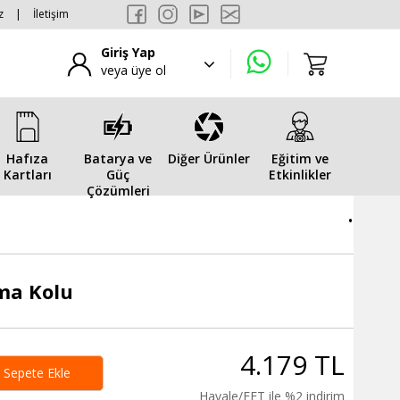
z
|
İletişim
Giriş Yap
veya üye ol
Hafıza
Batarya ve
Diğer Ürünler
Eğitim ve
Kartları
Güç
Etkinlikler
Çözümleri
.
ma Kolu
4.179 TL
Sepete Ekle
Havale/EFT ile %2 indirim