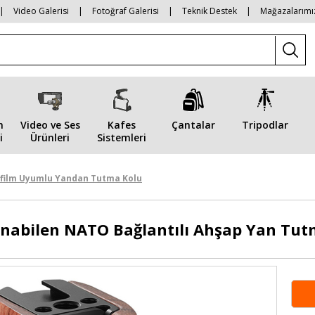
|
Video Galerisi
|
Fotoğraf Galerisi
|
Teknik Destek
|
Mağazalarımı
n
Video ve Ses
Kafes
Çantalar
Tripodlar
i
Ürünleri
Sistemleri
ifilm Uyumlu Yandan Tutma Kolu
anabilen NATO Bağlantılı Ahşap Yan Tut