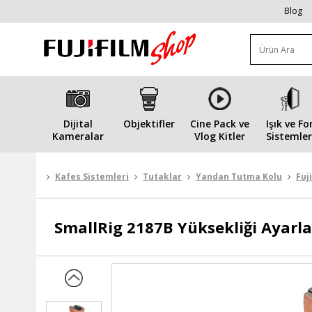
Blog
Dijital
Objektifler
Cine Pack ve
Işık ve Fo
Kameralar
Vlog Kitler
Sistemler
Kafes Sistemleri
Tutaklar
Yandan Tutma Kolu
Fuj
SmallRig
2187B Yüksekliği Ayarl