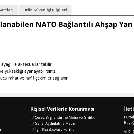
Şartları
Ürün Güvenliği Bilgileri
rlanabilen NATO Bağlantılı Ahşap Ya
ağı ile aksesuarlar takılır.
e yüksekliği ayarlayabilirsiniz.
ucu rahat ve hafif çekimler sağlanır
.
Kişisel Verilerin Korunması
İlet
Pürte
Çerez Bilgilendirme Metni ve Gizlilik
Beyoğl
Genel Aydınlatma Metni
ı
İlgili Kişi Başvuru Formu
bil