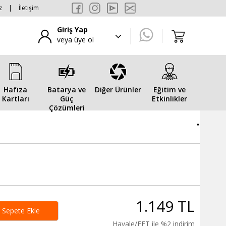
z
|
İletişim
Giriş Yap
veya üye ol
Hafıza
Batarya ve
Diğer Ürünler
Eğitim ve
Kartları
Güç
Etkinlikler
Çözümleri
.
1.149 TL
Sepete Ekle
Havale/EFT ile %2 indirim