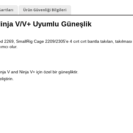
Şartları
Ürün Güvenliği Bilgileri
inja V/V+ Uyumlu Güneşlik
ood 2269,
SmallRig Cage 2209/2305'e 4 cırt cırt bantla takılan, takılması 
ımcı olur.
a V and Ninja V+ için özel bir güneşliktir.
iştirin.