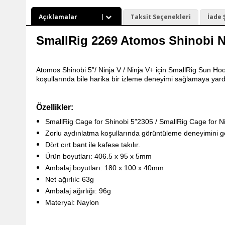
Açıklamalar
Taksit Seçenekleri
İade 
SmallRig 2269 Atomos Shinobi N
Atomos Shinobi 5”/ Ninja V / Ninja V+ için SmallRig Sun H
koşullarında bile harika bir izleme deneyimi sağlamaya yard
Özellikler:
SmallRig Cage for Shinobi 5”2305 / SmallRig Cage for Ninj
Zorlu aydınlatma koşullarında görüntüleme deneyimini gel
Dört cırt bant ile kafese takılır.
Ürün boyutları: 406.5 x 95 x 5mm
Ambalaj boyutları: 180 x 100 x 40mm
Net ağırlık: 63g
Ambalaj ağırlığı: 96g
Materyal: Naylon