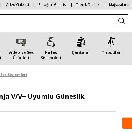
|
Video Galerisi
|
Fotoğraf Galerisi
|
Teknik Destek
|
Mağazalarımı
n
Video ve Ses
Kafes
Çantalar
Tripodlar
i
Ürünleri
Sistemleri
fes Sistemleri
nja V/V+ Uyumlu Güneşlik