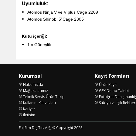
Uyumluluk:
Atomos Ninja V
ve V plus
Cage 2209
Atomos Shinobi 5”Cage 2305
Kutu içeriği:
1 x Güneşlik
Kurumsal
Kayıt Formları
Hakkımızda
Ürün Kayıt
Mağazalarımız
GFX Demo Talebi
Teknik Servis Ürün Takip
Fotoğraf Danışmanlığ
Kullanım Kılavuzları
Stüdyo ve Işık Rehber
Kariyer
İletişim
Fujifilm Dış Tic. A.Ş, © Copyright 2025