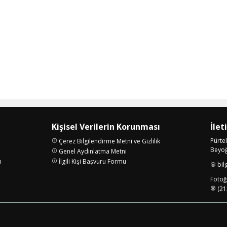
Kişisel Verilerin Korunması
İlet
Pürte
Çerez Bilgilendirme Metni ve Gizlilik
Beyoğl
Genel Aydınlatma Metni
ı
İlgili Kişi Başvuru Formu
bil
i
Fotoğr
(21