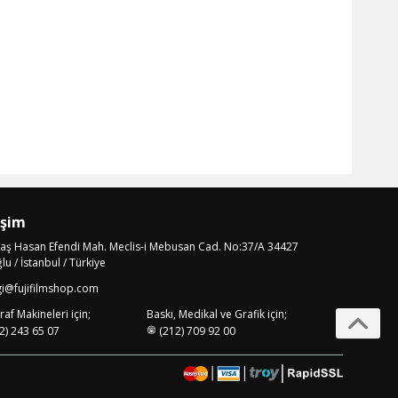
işim
laş Hasan Efendi Mah. Meclis-i Mebusan Cad. No:37/A 34427
u / İstanbul / Türkiye
gi@fujifilmshop.com
af Makineleri için;
Baskı, Medikal ve Grafik için;
2) 243 65 07
(212) 709 92 00