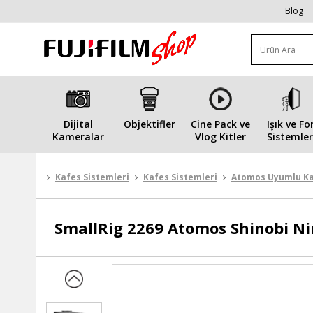
Blog
Dijital
Objektifler
Cine Pack ve
Işık ve Fo
Kameralar
Vlog Kitler
Sistemler
Kafes Sistemleri
Kafes Sistemleri
Atomos Uyumlu Ka
SmallRig
2269 Atomos Shinobi Ni