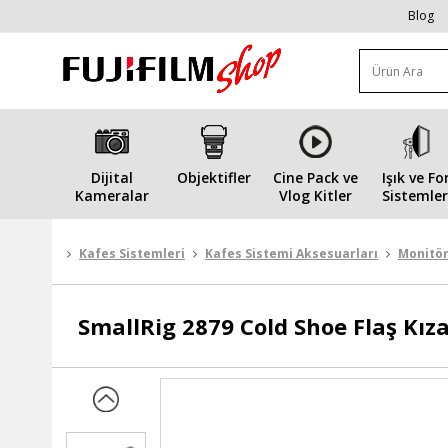
Blog
Dijital
Objektifler
Cine Pack ve
Işık ve Fo
Kameralar
Vlog Kitler
Sistemler
Kafes Sistemleri
Kafes Sistemi Aksesuarları
Monitör
SmallRig
2879 Cold Shoe Flaş Kız