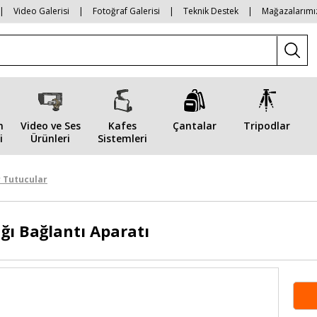
|
Video Galerisi
|
Fotoğraf Galerisi
|
Teknik Destek
|
Mağazalarımı
n
Video ve Ses
Kafes
Çantalar
Tripodlar
i
Ürünleri
Sistemleri
 Tutucular
ağı Bağlantı Aparatı