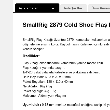
Açıklamalar
İade Şartları
Ürün Güvenli
SmallRig 2879 Cold Shoe Flaş K
SmallRig Flaş Kızağı Uzantısı 2879, kameraları kullanırken ak
düğmelerine erişimi korur. Kaybolmasını önlemek için iki sabi
kenara sahiptir.
Özellikler :
Flaş kızağı aksesuarlarını kameranın yanına monte edin.
Flaş kızağını yanında taşıyın.
1/4”-20 Sabit vidalarla kafeslere ve plakalara sabitlenir.
Ürün Boyutları: 69.3 x 20 x 15mm
Paket Boyutları: 130 x 110 x 40mm
Net Ağırlık: 16g ± 5g
Paket Ağırlığı: 32g ± 5g
Malzeme : Alüminyum Alaşımı
Uyumluluk
:
9-18 mm merkez mesafesi aralığına sahip iki yat