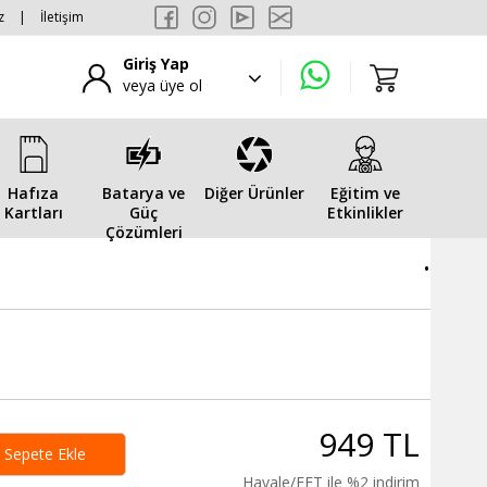
z
|
İletişim
Giriş Yap
veya üye ol
Hafıza
Batarya ve
Diğer Ürünler
Eğitim ve
Kartları
Güç
Etkinlikler
Çözümleri
.
949 TL
Sepete Ekle
Havale/EFT ile %2 indirim