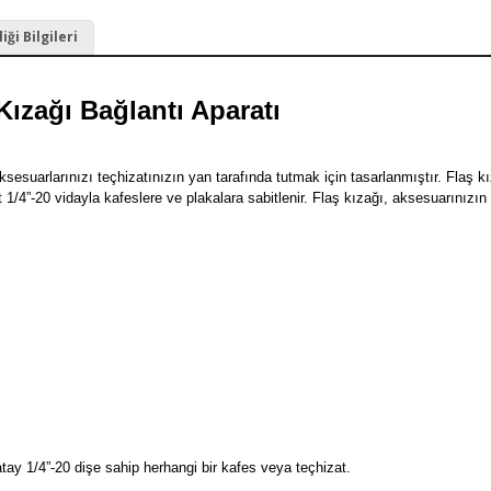
ği Bilgileri
ızağı Bağlantı Aparatı
sesuarlarınızı teçhizatınızın yan tarafında tutmak için tasarlanmıştır. Flaş k
t 1/4”-20 vidayla kafeslere ve plakalara sabitlenir. Flaş kızağı, aksesuarınız
ay 1/4”-20 dişe sahip herhangi bir kafes veya teçhizat.