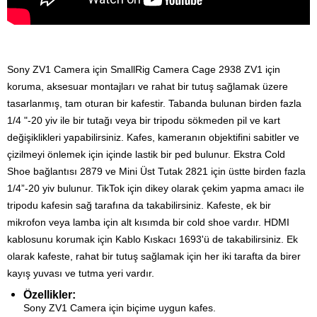
Sony ZV1 Camera için SmallRig Camera Cage 2938
ZV1 için
koruma, aksesuar montajları ve rahat bir tutuş sağlamak üzere
tasarlanmış, tam oturan bir kafestir.
Tabanda bulunan birden fazla
1/4 "-20 yiv ile bir tutağı veya bir tripodu sökmeden pil ve kart
değişiklikleri yapabilirsiniz.
Kafes, kameranın objektifini sabitler ve
çizilmeyi önlemek için içinde lastik bir ped bulunur.
Ekstra Cold
Shoe bağlantısı 2879 ve Mini Üst Tutak 2821 için üstte birden fazla
1/4”-20 yiv bulunur.
TikTok için dikey olarak çekim yapma amacı ile
tripodu kafesin sağ tarafına da takabilirsiniz.
Kafeste, ek bir
mikrofon veya lamba için alt kısımda bir cold shoe vardır.
HDMI
kablosunu korumak için Kablo Kıskacı 1693'ü de takabilirsiniz. Ek
olarak kafeste, rahat bir tutuş sağlamak için her iki tarafta da birer
kayış yuvası ve tutma yeri vardır.
Özellikler:
Sony ZV1 Camera için biçime uygun kafes.