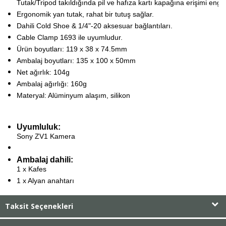
Tutak/Tripod takıldığında pil ve hafıza kartı kapağına erişimi enge
Ergonomik yan tutak, rahat bir tutuş sağlar.
Dahili Cold Shoe & 1/4"-20 aksesuar bağlantıları.
Cable Clamp 1693
ile uyumludur.
Ürün boyutları: 119 x 38 x 74.5mm
Ambalaj boyutları: 135 x 100 x 50mm
Net ağırlık: 104g
Ambalaj ağırlığı: 160g
Materyal: Alüminyum alaşım, silikon
Uyumluluk:
Sony ZV1 Kamera
Ambalaj dahili:
1 x Kafes
1 x Alyan anahtarı
Taksit Seçenekleri