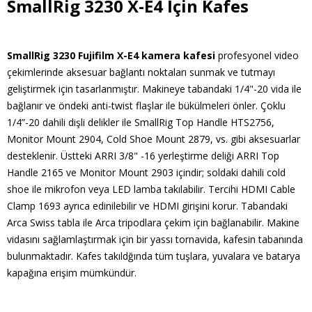
SmallRig 3230 X-E4 İçin Kafes
SmallRig 3230 Fujifilm X-E4 kamera kafesi
profesyonel video
çekimlerinde aksesuar bağlantı noktaları sunmak ve tutmayı
geliştirmek için tasarlanmıştır. Makineye tabandaki 1/4"-20 vida ile
bağlanır ve öndeki anti-twist flaşlar ile bükülmeleri önler. Çoklu
1/4”-20 dahili dişli delikler ile SmallRig Top Handle HTS2756,
Monitor Mount 2904, Cold Shoe Mount 2879, vs. gibi aksesuarlar
desteklenir. Üstteki ARRI 3/8" -16 yerleştirme deliği ARRI Top
Handle 2165 ve Monitor Mount 2903 içindir; soldaki dahili cold
shoe ile mikrofon veya LED lamba takılabilir. Tercihi HDMI Cable
Clamp 1693 ayrıca edinilebilir ve HDMI girişini korur. Tabandaki
Arca Swiss tabla ile Arca tripodlara çekim için bağlanabilir. Makine
vidasını sağlamlaştırmak için bir yassı tornavida, kafesin tabanında
bulunmaktadır. Kafes takıldğında tüm tuşlara, yuvalara ve batarya
kapağına erişim mümkündür.