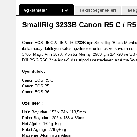
Açıklamalar
Taksit Seçenekleri
İade 
SmallRig 3233B Canon R5 C / R5 
Canon EOS R5 C & R5 & R6 3233B için SmallRig “Black Mamba” Ka
ile kamerayı kilitleyen kafes, çizilmeleri önlemek ve kavrama et
3786, Magic Arm 2070, Monitör Montajı 2903 için 1/4"-20 ve 3/8"-
DJI RS 2/RSC 2 ve Arca-Swiss tripodu destekleyen alt Arca-Swiss p
Uyumluluk :
Canon EOS R5 C
Canon EOS R5
Canon EOS R6
Özellikler :
Ürün Boyutları: 153 x 74 x 113,5mm
Paket Boyutları: 202 × 138 × 83mm
Net Ağırlık: 162 g±5 g
Paket Ağırlığı: 278 g±5 g
Malzeme: Alüminyum Alaşım