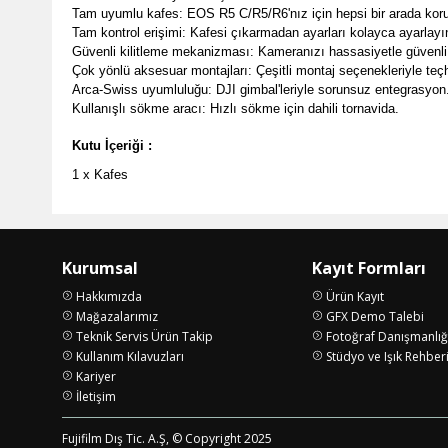
Tam uyumlu kafes: EOS R5 C/R5/R6'nız için hepsi bir arada kor
Tam kontrol erişimi: Kafesi çıkarmadan ayarları kolayca ayarlayı
Güvenli kilitleme mekanizması: Kameranızı hassasiyetle güvenli b
Çok yönlü aksesuar montajları: Çeşitli montaj seçenekleriyle teçhi
Arca-Swiss uyumluluğu: DJI gimbal'leriyle sorunsuz entegrasyon
Kullanışlı sökme aracı: Hızlı sökme için dahili tornavida.
Kutu İçeriği :
1 x Kafes
Kurumsal
Kayıt Formları
Hakkımızda
Ürün Kayıt
Mağazalarımız
GFX Demo Talebi
Teknik Servis Ürün Takip
Fotoğraf Danışmanlığ
Kullanım Kılavuzları
Stüdyo ve Işık Rehber
Kariyer
İletişim
Fujifilm Dış Tic. A.Ş, © Copyright 2025