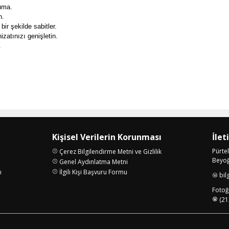
uma.
n.
ir şekilde sabitler.
zatınızı genişletin.
.
Kişisel Verilerin Korunması
İlet
Pürte
Çerez Bilgilendirme Metni ve Gizlilik
Beyoğl
Genel Aydınlatma Metni
ı
İlgili Kişi Başvuru Formu
bil
i
Fotoğr
(21