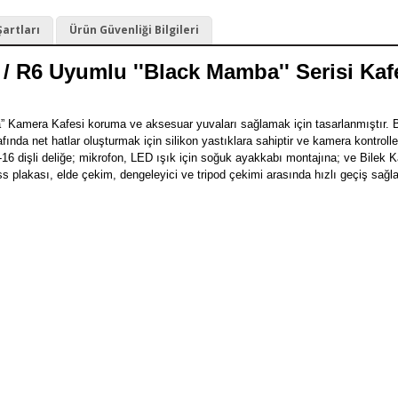
Şartları
Ürün Güvenliği Bilgileri
/ R6 Uyumlu ''Black Mamba'' Serisi Kaf
mera Kafesi koruma ve aksesuar yuvaları sağlamak için tasarlanmıştır. Bir 
rafında net hatlar oluşturmak için silikon yastıklara sahiptir ve kamera kontr
16 dişli deliğe; mikrofon, LED ışık için soğuk ayakkabı montajına; ve Bilek 
lakası, elde çekim, dengeleyici ve tripod çekimi arasında hızlı geçiş sağlar. 