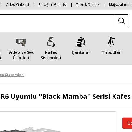
|
Video Galerisi
|
Fotoğraf Galerisi
|
Teknik Destek
|
Mağazalarımı
n
Video ve Ses
Kafes
Çantalar
Tripodlar
i
Ürünleri
Sistemleri
es Sistemleri
 R6 Uyumlu ''Black Mamba'' Serisi Kafes
Ge