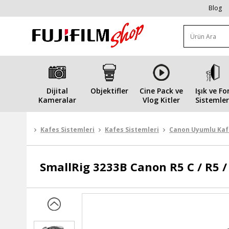
Blog
Dijital
Objektifler
Cine Pack ve
Işık ve Fo
Kameralar
Vlog Kitler
Sistemler
Kafes Sistemleri
Kafes Sistemleri
Canon Uyumlu Kaf
SmallRig
3233B Canon R5 C / R5 /