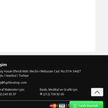
işim
laş Hasan Efendi Mah. Meclis-i Mebusan Cad. No:37/A 34427
u / İstanbul / Türkiye
gi@fujifilmshop.com
af Makineleri için;
Baskı, Medikal ve Grafik için;
2) 243 65 07
(212) 709 92 00
Canlı Destek