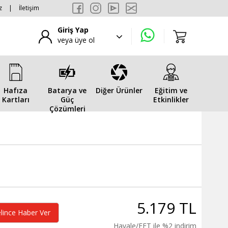
z
|
İletişim
Giriş Yap
veya üye ol
Hafıza
Batarya ve
Diğer Ürünler
Eğitim ve
Kartları
Güç
Etkinlikler
Çözümleri
5.179 TL
lince Haber Ver
Havale/EFT ile %2 indirim