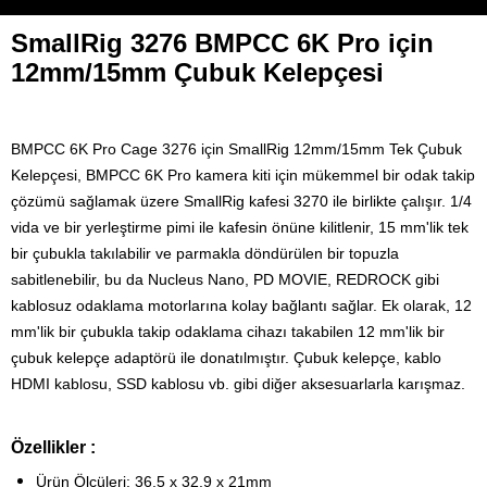
SmallRig 3276 BMPCC 6K Pro için
12mm/15mm Çubuk Kelepçesi
BMPCC 6K Pro Cage 3276 için SmallRig 12mm/15mm Tek Çubuk
Kelepçesi, BMPCC 6K Pro kamera kiti için mükemmel bir odak takip
çözümü sağlamak üzere SmallRig kafesi 3270 ile birlikte çalışır.
1/4
vida ve bir yerleştirme pimi ile kafesin önüne kilitlenir, 15 mm'lik tek
bir çubukla takılabilir ve parmakla döndürülen bir topuzla
sabitlenebilir, bu da Nucleus Nano, PD MOVIE, REDROCK gibi
kablosuz odaklama motorlarına kolay bağlantı sağlar.
Ek olarak, 12
mm'lik bir çubukla takip odaklama cihazı takabilen 12 mm'lik bir
çubuk kelepçe adaptörü ile donatılmıştır. Çubuk kelepçe, kablo
HDMI kablosu, SSD kablosu vb. gibi diğer aksesuarlarla karışmaz.
Özellikler :
Ürün Ölçüleri: 36,5 x 32,9 x 21mm