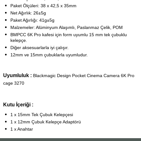
Paket Ölçüleri: 38 x 42,5 x 35mm
Net Ağırlık: 26±5g
Paket Ağırlığı: 41g±5g
Malzemeler: Alüminyum Alaşımlı, Paslanmaz Çelik, POM
BMPCC 6K Pro kafesi için form uyumlu 15 mm tek çubuklu
kelepçe.
Diğer aksesuarlarla iyi çalışır.
12mm ve 15mm çubuklarla uyumludur.
Uyumluluk :
Blackmagic Design Pocket Cinema Camera 6K Pro
cage 3270
Kutu İçeriği :
1 x 15mm Tek Çubuk Kelepçesi
1 x 12mm Çubuk Kelepçe Adaptörü
1 x Anahtar