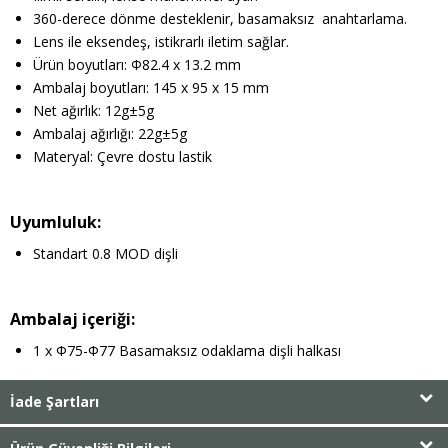
360-derece dönme desteklenir, basamaksız anahtarlama.
Lens ile eksendeş, istikrarlı iletim sağlar.
Ürün boyutları: Φ82.4 x 13.2 mm
Ambalaj boyutları: 145 x 95 x 15 mm
Net ağırlık: 12g±5g
Ambalaj ağırlığı: 22g±5g
Materyal: Çevre dostu lastik
Uyumluluk:
Standart 0.8 MOD dişli
Ambalaj içeriği:
1 x Φ75-Φ77 Basamaksız odaklama dişli halkası
İade Şartları