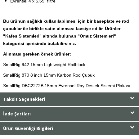
Evrensel 4 x 5.65” filtre
Bu ürünün sağlıklı kullanılabilmesi için bir baseplate ve rod
çubuklar ile birlikte satın alınması tavsiye edilir. Ürünleri
"Kafes Sistemleri" altında bulunan "Omuz Sistemleri"
kategorisi içerisinde bulabilirsiniz.
Alınması gereken örnek ürünler;
SmallRig 942 15mm Lightweight Railblock
SmallRig 870 8 inch 15mm Karbon Rod Çubuk
SmallRig DBC2272B 15mm Evrensel Ray Destek Sistemi Plakası
Taksit Seçenekleri
İade Şartları
Ürün Güvenliği Bilgileri