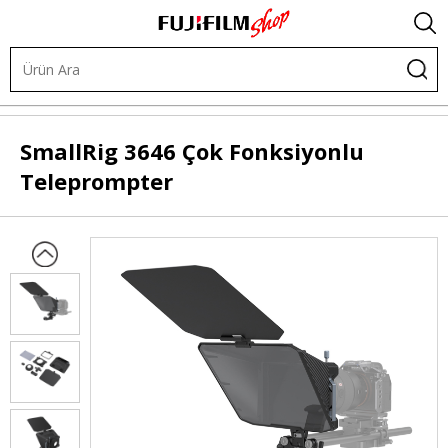
Video ve Ses Ürünleri
Teleprompter
SmallRig
3646 Çok Fonksiyonlu
Teleprompter