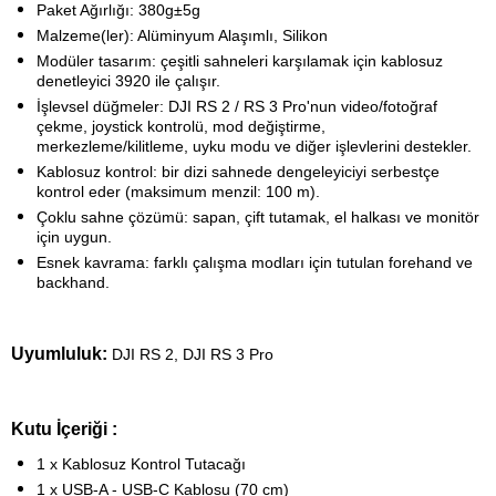
Paket Ağırlığı: 380g±5g
Malzeme(ler): Alüminyum Alaşımlı, Silikon
Modüler tasarım: çeşitli sahneleri karşılamak için kablosuz
denetleyici 3920 ile çalışır.
İşlevsel düğmeler: DJI RS 2 / RS 3 Pro'nun video/fotoğraf
çekme, joystick kontrolü, mod değiştirme,
merkezleme/kilitleme, uyku modu ve diğer işlevlerini destekler.
Kablosuz kontrol: bir dizi sahnede dengeleyiciyi serbestçe
kontrol eder (maksimum menzil: 100 m).
Çoklu sahne çözümü: sapan, çift tutamak, el halkası ve monitör
için uygun.
Esnek kavrama: farklı çalışma modları için tutulan forehand ve
backhand.
Uyumluluk:
DJI RS 2, DJI RS 3 Pro
Kutu İçeriği :
1 x Kablosuz Kontrol Tutacağı
1 x USB-A - USB-C Kablosu (70 cm)