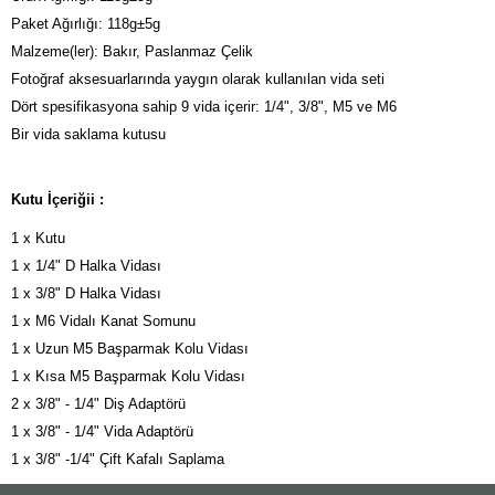
Paket Ağırlığı: 118g±5g

Malzeme(ler): Bakır, Paslanmaz Çelik

Fotoğraf aksesuarlarında yaygın olarak kullanılan vida seti

Dört spesifikasyona sahip 9 vida içerir: 1/4", 3/8", M5 ve M6

Bir vida saklama kutusu
Kutu İçeriğii :
1 x Kutu

1 x 1/4" D Halka Vidası

1 x 3/8" D Halka Vidası

1 x M6 Vidalı Kanat Somunu

1 x Uzun M5 Başparmak Kolu Vidası

1 x Kısa M5 Başparmak Kolu Vidası

2 x 3/8" - 1/4" Diş Adaptörü

1 x 3/8" - 1/4" Vida Adaptörü

1 x 3/8" -1/4" Çift Kafalı Saplama