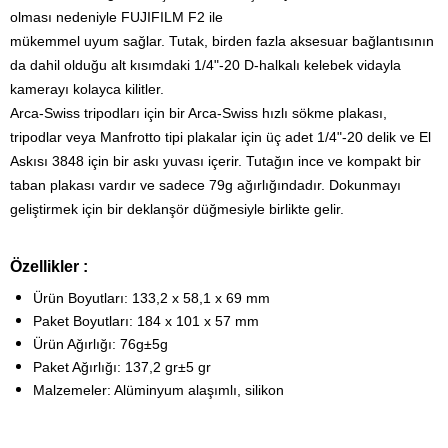
olması nedeniyle FUJIFILM F2 ile
mükemmel uyum sağlar. Tutak, birden fazla aksesuar bağlantısının
da dahil olduğu alt kısımdaki 1/4"-20 D-halkalı kelebek vidayla
kamerayı kolayca kilitler.
Arca-Swiss tripodları için bir Arca-Swiss hızlı sökme plakası,
tripodlar veya Manfrotto tipi plakalar için üç adet 1/4"-20 delik ve El
Askısı 3848 için bir askı yuvası içerir. Tutağın ince ve kompakt bir
taban plakası vardır ve sadece 79g ağırlığındadır.
Dokunmayı
geliştirmek için bir deklanşör düğmesiyle birlikte gelir.
Özellikler :
Ürün Boyutları: 133,2 x 58,1 x 69 mm
Paket Boyutları: 184 x 101 x 57 mm
Ürün Ağırlığı: 76g±5g
Paket Ağırlığı: 137,2 gr±5 gr
Malzemeler: Alüminyum alaşımlı, silikon