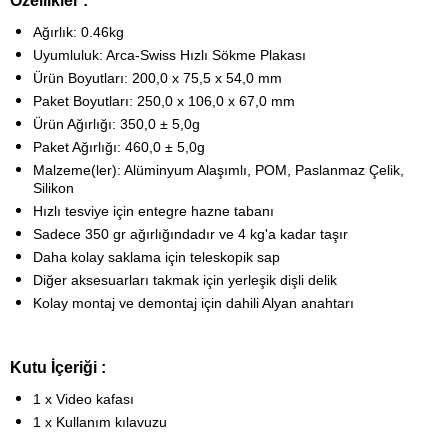
Özellikler :
Ağırlık: 0.46kg
Uyumluluk: Arca-Swiss Hızlı Sökme Plakası
Ürün Boyutları: 200,0 x 75,5 x 54,0 mm
Paket Boyutları: 250,0 x 106,0 x 67,0 mm
Ürün Ağırlığı: 350,0 ± 5,0g
Paket Ağırlığı: 460,0 ± 5,0g
Malzeme(ler): Alüminyum Alaşımlı, POM, Paslanmaz Çelik,
Silikon
Hızlı tesviye için entegre hazne tabanı
Sadece 350 gr ağırlığındadır ve 4 kg'a kadar taşır
Daha kolay saklama için teleskopik sap
Diğer aksesuarları takmak için yerleşik dişli delik
Kolay montaj ve demontaj için dahili Alyan anahtarı
Kutu İçeriği :
1 x Video kafası
1 x Kullanım kılavuzu