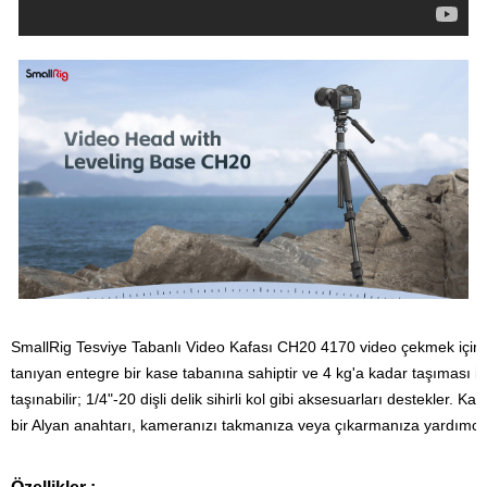
SmallRig Tesviye Tabanlı Video Kafası CH20 4170 video çekmek için tas
tanıyan entegre bir kase tabanına sahiptir ve 4 kg'a kadar taşıması içi
taşınabilir; 1/4"-20 dişli delik sihirli kol gibi aksesuarları destekler. 
Kafa
bir Alyan anahtarı, kameranızı takmanıza veya çıkarmanıza yardımcı 