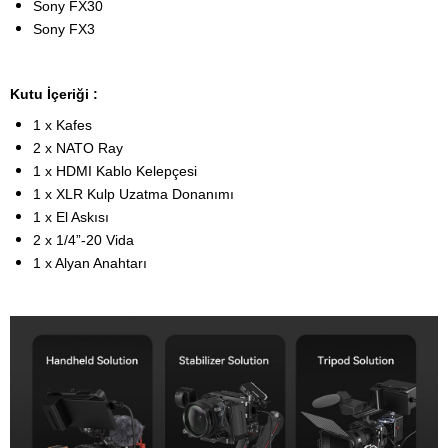
Sony FX30
Sony FX3
Kutu İçeriği :
1 x Kafes
2 x NATO Ray
1 x HDMI Kablo Kelepçesi
1 x XLR Kulp Uzatma Donanımı
1 x El Askısı
2 x 1/4”-20 Vida
1 x Alyan Anahtarı