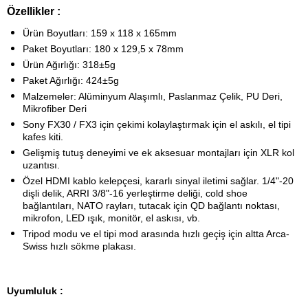
Özellikler :
Ürün Boyutları: 159 x 118 x 165mm
Paket Boyutları: 180 x 129,5 x 78mm
Ürün Ağırlığı: 318±5g
Paket Ağırlığı: 424±5g
Malzemeler: Alüminyum Alaşımlı, Paslanmaz Çelik, PU Deri,
Mikrofiber Deri
Sony FX30 / FX3 için çekimi kolaylaştırmak için el askılı, el tipi
kafes kiti.
Gelişmiş tutuş deneyimi ve ek aksesuar montajları için XLR kol
uzantısı.
Özel HDMI kablo kelepçesi, kararlı sinyal iletimi sağlar. 1/4"-20
dişli delik, ARRI 3/8"-16 yerleştirme deliği, cold shoe
bağlantıları, NATO rayları, tutacak için QD bağlantı noktası,
mikrofon, LED ışık, monitör, el askısı, vb.
Tripod modu ve el tipi mod arasında hızlı geçiş için altta Arca-
Swiss hızlı sökme plakası.
Uyumluluk :