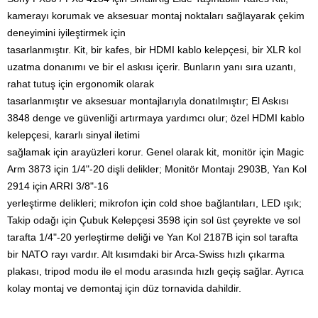
kamerayı korumak ve aksesuar montaj noktaları sağlayarak çekim
deneyimini iyileştirmek için
tasarlanmıştır.
Kit, bir kafes, bir HDMI kablo kelepçesi, bir XLR kol
uzatma donanımı ve bir el askısı içerir.
Bunların yanı sıra uzantı,
rahat tutuş için ergonomik olarak
tasarlanmıştır ve aksesuar montajlarıyla donatılmıştır; El Askısı
3848 denge ve güvenliği artırmaya yardımcı olur; özel HDMI kablo
kelepçesi, kararlı sinyal iletimi
sağlamak için arayüzleri korur.
Genel olarak kit, monitör için Magic
Arm 3873 için 1/4"-20 dişli delikler; Monitör Montajı 2903B, Yan Kol
2914 için ARRI 3/8"-16
yerleştirme delikleri; mikrofon için cold shoe bağlantıları, LED ışık;
Takip odağı için Çubuk Kelepçesi 3598 için sol üst çeyrekte ve sol
tarafta 1/4"-20 yerleştirme deliği ve Yan Kol 2187B için sol tarafta
bir NATO rayı vardır.
Alt kısımdaki bir Arca-Swiss hızlı çıkarma
plakası, tripod modu ile el modu arasında hızlı geçiş sağlar. Ayrıca
kolay montaj ve demontaj için düz tornavida dahildir.