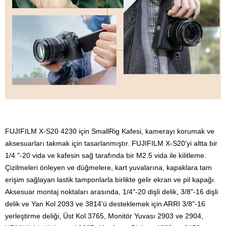
FUJIFILM X-S20 4230 için SmallRig Kafesi, kamerayı korumak ve
aksesuarları takmak için tasarlanmıştır. FUJIFILM X-S20'yi altta bir
1/4 "-20 vida ve kafesin sağ tarafında bir M2.5 vida ile kilitleme.
Çizilmeleri önleyen ve düğmelere, kart yuvalarına, kapaklara tam
erişim sağlayan lastik tamponlarla birlikte gelir ekran ve pil kapağı.
Aksesuar montaj noktaları arasında, 1/4"-20 dişli delik, 3/8"-16 dişli
delik ve Yan Kol 2093 ve 3814'ü desteklemek için ARRI 3/8"-16
yerleştirme deliği, Üst Kol 3765, Monitör Yuvası 2903 ve 2904,