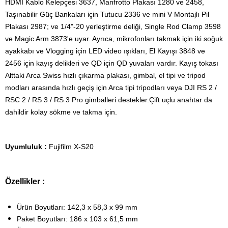
HDMI Kablo Kelepçesi 3637, Manfrotto Plakası 1280 ve 2458,
Taşınabilir Güç Bankaları için Tutucu 2336 ve mini V Montajlı Pil
Plakası 2987; ve 1/4"-20 yerleştirme deliği, Single Rod Clamp 3598
ve Magic Arm 3873'e uyar. Ayrıca, mikrofonları takmak için iki soğuk
ayakkabı ve Vlogging için LED video ışıkları, El Kayışı 3848 ve
2456 için kayış delikleri ve QD için QD yuvaları vardır. Kayış tokası
Alttaki Arca Swiss hızlı çıkarma plakası, gimbal, el tipi ve tripod
modları arasında hızlı geçiş için Arca tipi tripodları veya DJI RS 2 /
RSC 2 / RS 3 / RS 3 Pro gimballeri destekler.Çift uçlu anahtar da
dahildir kolay sökme ve takma için.
Uyumluluk :
Fujifilm X-S20
Özellikler :
Ürün Boyutları: 142,3 x 58,3 x 99 mm
Paket Boyutları: 186 x 103 x 61,5 mm