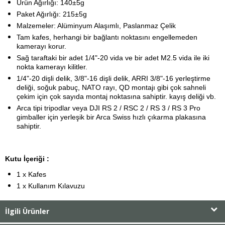
Ürün Ağırlığı: 140±5g
Paket Ağırlığı: 215±5g
Malzemeler: Alüminyum Alaşımlı, Paslanmaz Çelik
Tam kafes, herhangi bir bağlantı noktasını engellemeden
kamerayı korur.
Sağ taraftaki bir adet 1/4"-20 vida ve bir adet M2.5 vida ile iki
nokta kamerayı kilitler.
1/4"-20 dişli delik, 3/8"-16 dişli delik, ARRI 3/8"-16 yerleştirme
deliği, soğuk pabuç, NATO rayı, QD montajı gibi çok sahneli
çekim için çok sayıda montaj noktasına sahiptir. kayış deliği vb.
Arca tipi tripodlar veya DJI RS 2 / RSC 2 / RS 3 / RS 3 Pro
gimballer için yerleşik bir Arca Swiss hızlı çıkarma plakasına
sahiptir.
Kutu İçeriği :
1 x Kafes
1 x Kullanım Kılavuzu
İlgili Ürünler