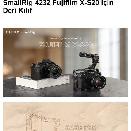
SmallRig 4232 Fujifilm X-S20 için
Deri Kılıf