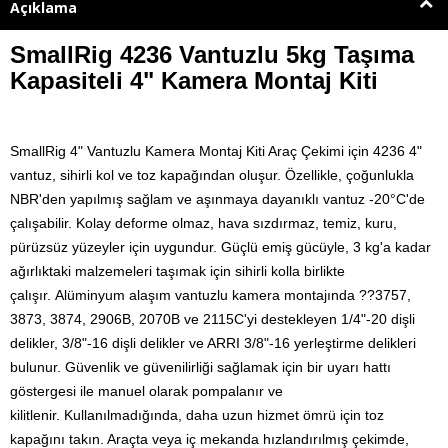
Açıklama
SmallRig 4236 Vantuzlu 5kg Taşıma
Kapasiteli 4" Kamera Montaj Kiti
SmallRig 4" Vantuzlu Kamera Montaj Kiti Araç Çekimi için 4236 4"
vantuz, sihirli kol ve toz kapağından oluşur.
Özellikle, çoğunlukla
NBR'den yapılmış sağlam ve aşınmaya dayanıklı vantuz -20°C'de
çalışabilir. Kolay deforme olmaz, hava sızdırmaz, temiz, kuru,
pürüzsüz yüzeyler için uygundur.
Güçlü emiş gücüyle, 3 kg'a kadar
ağırlıktaki malzemeleri taşımak için sihirli kolla birlikte
çalışır.
Alüminyum alaşım vantuzlu kamera montajında ??3757,
3873, 3874, 2906B, 2070B ve 2115C'yi destekleyen 1/4"-20 dişli
delikler, 3/8"-16 dişli delikler ve ARRI 3/8"-16 yerleştirme delikleri
bulunur.
Güvenlik ve güvenilirliği sağlamak için bir uyarı hattı
göstergesi ile manuel olarak pompalanır ve
kilitlenir.
Kullanılmadığında, daha uzun hizmet ömrü için toz
kapağını takın. Araçta veya iç mekanda hızlandırılmış çekimde,