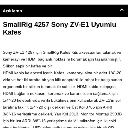
Açıklama
SmallRig 4257 Sony ZV-E1 Uyumlu
Kafes
Sony ZV-E1 4257 için SmallRig Kafes Kiti, aksesuarları takmak ve
kamerayı ve HDMI bağlantı noktasını korumak için tasarlanmıştır.
Silikon saplı bir kafes ve bir
HDMI kablo kelepçesi içerir.
Kafes, kamerayı altta bir adet 1/4"-20
vida ve her iki tarafta bir yan kilit adaptörü ile rahat bir tutuş sunan
ergonomik bir silikon tutamak ile sabitler.
HDMI kablo kelepçesi,
HDMI bağlantı noktasını korumak ve kararlı iletim sağlamak için
1/4"-20 kelebek vida ve iki bükülmez pim kullanılarak ZV-E1'in sol
tarafına takılır.
1/4"-20 dişli delikler ve Üst Kol 3765 için ARRI
3/8"-16 yerleştirme delikleri, Yan Kol 2913, Monitör Montajı 2903B
için bir üst ARRI 3/8"-16 yerleştirme deliği, mikrofon için iki cold
shoe bağlantısı, LED video ışığı ve omuz askısı için bir alt QD