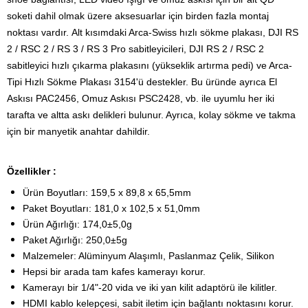
soketi dahil olmak üzere aksesuarlar için birden fazla montaj
noktası vardır.
Alt kısımdaki Arca-Swiss hızlı sökme plakası, DJI RS
2 / RSC 2 / RS 3 / RS 3 Pro sabitleyicileri, DJI RS 2 / RSC 2
sabitleyici hızlı çıkarma plakasını (yükseklik artırma pedi) ve Arca-
Tipi Hızlı Sökme Plakası 3154'ü destekler.
Bu üründe ayrıca El
Askısı PAC2456, Omuz Askısı PSC2428, vb. ile uyumlu her iki
tarafta ve altta askı delikleri bulunur. Ayrıca, kolay sökme ve takma
için bir manyetik anahtar dahildir.
Özellikler :
Ürün Boyutları: 159,5 x 89,8 x 65,5mm
Paket Boyutları: 181,0 x 102,5 x 51,0mm
Ürün Ağırlığı: 174,0±5,0g
Paket Ağırlığı: 250,0±5g
Malzemeler: Alüminyum Alaşımlı, Paslanmaz Çelik, Silikon
Hepsi bir arada tam kafes kamerayı korur.
Kamerayı bir 1/4"-20 vida ve iki yan kilit adaptörü ile kilitler.
HDMI kablo kelepçesi, sabit iletim için bağlantı noktasını korur.