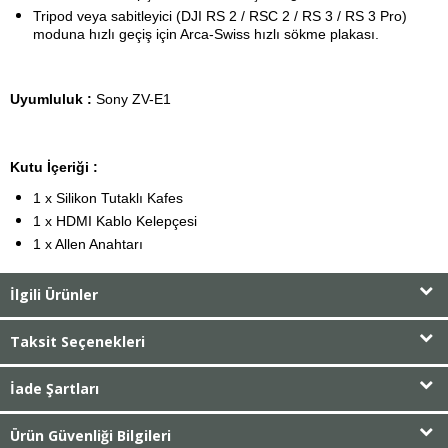
Tripod veya sabitleyici (DJI RS 2 / RSC 2 / RS 3 / RS 3 Pro)
moduna hızlı geçiş için Arca-Swiss hızlı sökme plakası.
Uyumluluk :
Sony ZV-E1
Kutu İçeriği :
1 x Silikon Tutaklı Kafes
1 x HDMI Kablo Kelepçesi
1 x Allen Anahtarı
İlgili Ürünler
Taksit Seçenekleri
İade Şartları
Ürün Güvenliği Bilgileri