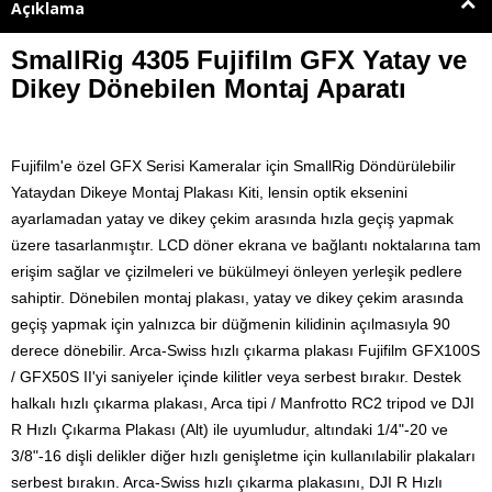
Açıklama
SmallRig 4305 Fujifilm GFX Yatay ve
Dikey Dönebilen Montaj Aparatı
Fujifilm'e özel GFX Serisi Kameralar için SmallRig Döndürülebilir
Yataydan Dikeye Montaj Plakası Kiti, lensin optik eksenini
ayarlamadan yatay ve dikey çekim arasında hızla geçiş yapmak
üzere tasarlanmıştır. LCD döner ekrana ve bağlantı noktalarına tam
erişim sağlar ve çizilmeleri ve bükülmeyi önleyen yerleşik pedlere
sahiptir. Dönebilen montaj plakası, yatay ve dikey çekim arasında
geçiş yapmak için yalnızca bir düğmenin kilidinin açılmasıyla 90
derece dönebilir. Arca-Swiss hızlı çıkarma plakası Fujifilm GFX100S
/ GFX50S II'yi saniyeler içinde kilitler veya serbest bırakır. Destek
halkalı hızlı çıkarma plakası, Arca tipi / Manfrotto RC2 tripod ve DJI
R Hızlı Çıkarma Plakası (Alt) ile uyumludur, altındaki 1/4"-20 ve
3/8"-16 dişli delikler diğer hızlı genişletme için kullanılabilir plakaları
serbest bırakın. Arca-Swiss hızlı çıkarma plakasını, DJI R Hızlı