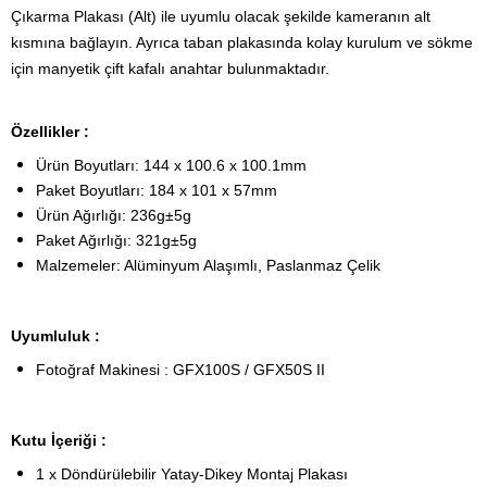
Çıkarma Plakası (Alt) ile uyumlu olacak şekilde kameranın alt
kısmına bağlayın. Ayrıca taban plakasında kolay kurulum ve sökme
için manyetik çift kafalı anahtar bulunmaktadır.
Özellikler :
Ürün Boyutları: 144 x 100.6 x 100.1mm
Paket Boyutları: 184 x 101 x 57mm
Ürün Ağırlığı: 236g±5g
Paket Ağırlığı: 321g±5g
Malzemeler: Alüminyum Alaşımlı, Paslanmaz Çelik
Uyumluluk :
Fotoğraf Makinesi : GFX100S / GFX50S II
Kutu İçeriği :
1 x Döndürülebilir Yatay-Dikey Montaj Plakası