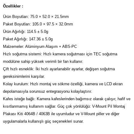
Özellikler :
Ürün Boyutları: 75.0 × 52.0 × 21.5mm
Paket Boyutları: 105.0 × 97.5 × 32.0mm
Ürün Ağırlığı: 114.5 ± 5.0g
Paket Ağırlığı: 147.36 ± 5.0g
Malzemeler: Alüminyum Alaşım + ABS-PC
Hızlı soğutma sistemi: Hızlı kamera soğutması için TEC soğutma
modülüne sahip yüksek verimli bir fan kullanır.
Çift hızlı esneklik: İki hızlı ayarlanabilir ayarlar, değişen soğutma
gereksinimlerini karşılar.
Kolay kurulum: Hızlı montaj ve sökme özelliği, kamera ve LCD ekran
depolamasıyla sorunsuz entegrasyonu kolaylaştırır.
Kafes isteğe bağlı: Kamera kafeslerinden bağımsız olarak çalışır, hafif ve
kısıtlanmamış kullanım sağlar. Güç çok yönlülüğü: V-Mount Pil Montaj
Plakası Kiti 4064B / 4063B ile uyumludur ve V-Mount piller ve diğer
uygulamalarla kullanışlı güç seçenekleri sunar.