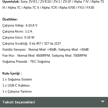
Uyumluluk:
Sony ZV-E1 / ZV-E10 / ZV-1 / ZV-1F / Alpha 7 IV / Alpha 7S
III / Alpha 7C / Alpha 7C II / Alpha 7CR / Alpha 6700 / FX3 / FX30
Özellikler:
Çalışma Voltajı: 4-10,8 V
Çalışma Akımı: 1-2 A
Çalışma Gücü: 5-18 W
Çalışma Sıcaklığı: 0 ila 45? / 32? ila 113?
Gürültü Seviyesi : Normal Mod: <40dB, Gelişmiş Mod: <50dB
Fan Hızı : Normal Mod: 4500RPM, Gelişmiş Mod: 7000RPM
Soğutma Prensibi : TEC Soğutma
Kutu İçeriği :
1 x Soğutma Sistemi
1 x USB-C Kablosu
1 x Çalışma Tanıtımı
Taksit Seçenekleri