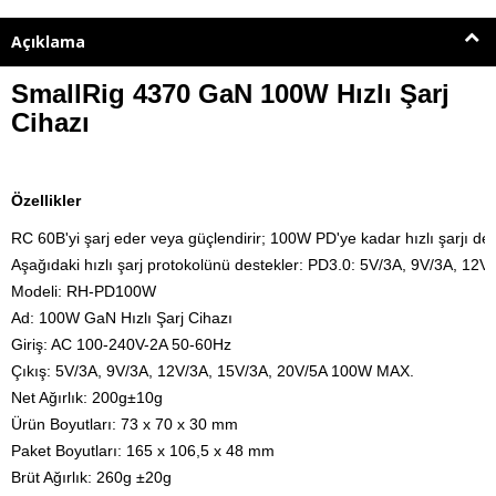
Açıklama
SmallRig 4370 GaN 100W Hızlı Şarj
Cihazı
Özellikler
RC 60B'yi şarj eder veya güçlendirir; 100W PD'ye kadar hızlı şarjı dest
Aşağıdaki hızlı şarj protokolünü destekler: 
PD3.0: 5V/3A, 9V/3A, 12V
Modeli: RH-PD100W

Ad: 100W GaN Hızlı Şarj Cihazı

Giriş: AC 100-240V-2A 50-60Hz

Çıkış: 5V/3A, 9V/3A, 12V/3A, 15V/3A, 20V/5A 100W MAX.

Net Ağırlık: 200g±10g
Ürün Boyutları: 73 x 70 x 30 mm

Paket Boyutları: 165 x 106,5 x 48 mm

Brüt Ağırlık: 260g ±20g
