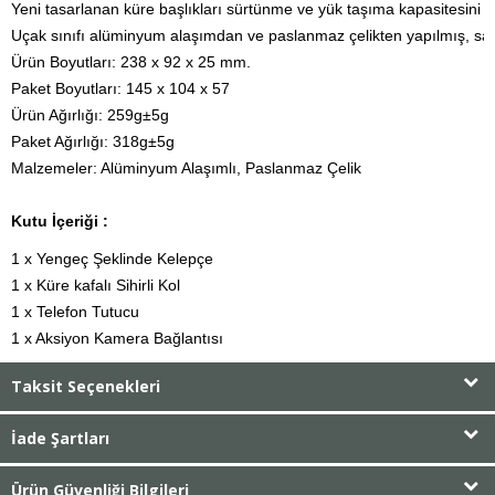
Yeni tasarlanan küre başlıkları sürtünme ve yük taşıma kapasitesini 1,5
Uçak sınıfı alüminyum alaşımdan ve paslanmaz çelikten yapılmış, sağ
Ürün Boyutları: 238 x 92 x 25 mm.

Paket Boyutları: 145 x 104 x 57

Ürün Ağırlığı: 259g±5g

Paket Ağırlığı: 318g±5g

Malzemeler: Alüminyum Alaşımlı, Paslanmaz Çelik
Kutu İçeriği :
1 x Yengeç Şeklinde Kelepçe

1 x Küre kafalı Sihirli Kol

1 x Telefon Tutucu

1 x Aksiyon Kamera Bağlantısı
Taksit Seçenekleri
İade Şartları
Ürün Güvenliği Bilgileri