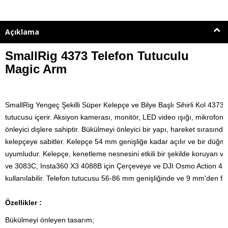
Açıklama
SmallRig 4373 Telefon Tutuculu
Magic Arm
SmallRig Yengeç Şekilli Süper Kelepçe ve Bilye Başlı Sihirli Kol 4373, b
tutucusu içerir. Aksiyon kamerası, monitör, LED video ışığı, mikrofon vb.
önleyici dişlere sahiptir. Bükülmeyi önleyici bir yapı, hareket sırası
kelepçeye sabitler. Kelepçe 54 mm genişliğe kadar açılır ve bir dü
uyumludur. 
Kelepçe, kenetleme nesnesini etkili bir şekilde koruyan ve 
ve 3083C, Insta360 X3 4088B için Çerçeveye ve DJI Osmo Action 4119 
kullanılabilir. Telefon tutucusu 56-86 mm genişliğinde ve 9 mm'den fazla
Özellikler :
Bükülmeyi önleyen tasarım;
