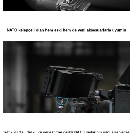
NATO kelepçeli olan hem eski hem de yeni aksesuarlarla uyumlu
1/4" - 20 dişli delikli ve yerleştirme delikli NATO raylarının yanı sıra yerleştir