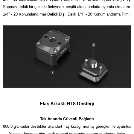
Sapmayı etkili bir şekilde önleyerek çeşitli aksesuarlarla uyumlu olmasını sa
1/4" - 20 Konumlandırma Delikli Dişli Delik 1/4" - 20 Konumlandırma Pimli V
Flaş Kızaklı H18 Desteği
Tek Adımda Güvenli Bağlantı
800,0 g'a kadar destekler Standart flaş kızağı montaj gereçleri ile uyumludur
Yerleşik kaymaz pim, hızlı montaj sırasında kazara ayrılmayı önler