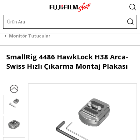
.
Kafes Sistemleri
Kafes Sistemi Aksesuarları
Monitör Tutucular
SmallRig
4486 HawkLock H38 Arca-
Swiss Hızlı Çıkarma Montaj Plakası