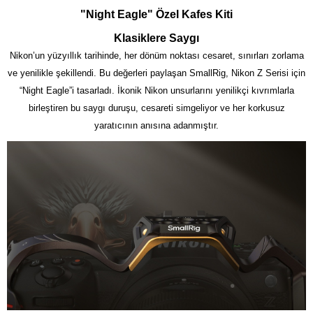
"Night Eagle" Özel Kafes Kiti
Klasiklere Saygı
Nikon’un yüzyıllık tarihinde, her dönüm noktası cesaret, sınırları zorlama
ve yenilikle şekillendi. Bu değerleri paylaşan SmallRig, Nikon Z Serisi için
“Night Eagle”i tasarladı. İkonik Nikon unsurlarını yenilikçi kıvrımlarla
birleştiren bu saygı duruşu, cesareti simgeliyor ve her korkusuz
yaratıcının anısına adanmıştır.