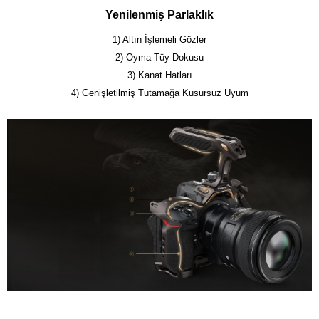
Yenilenmiş Parlaklık
1) Altın İşlemeli Gözler
2) Oyma Tüy Dokusu
3) Kanat Hatları
4) Genişletilmiş Tutamağa Kusursuz Uyum