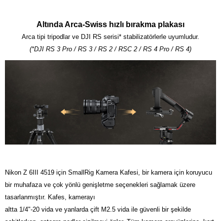
Altında Arca-Swiss hızlı bırakma plakası
Arca tipi tripodlar ve DJI RS serisi* stabilizatörlerle uyumludur.
(*DJI RS 3 Pro / RS 3 / RS 2 / RSC 2 / RS 4 Pro / RS 4)
Nikon Z 6III 4519 için SmallRig Kamera Kafesi, bir kamera için koruyucu
bir muhafaza ve çok yönlü genişletme seçenekleri sağlamak üzere
tasarlanmıştır. Kafes, kamerayı
altta 1/4"-20 vida ve yanlarda çift M2.5 vida ile güvenli bir şekilde