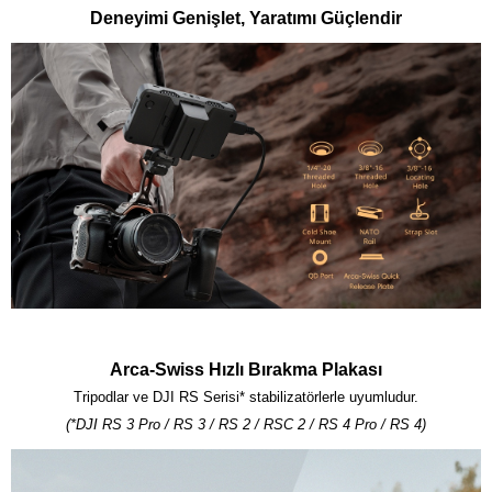
Deneyimi Genişlet, Yaratımı Güçlendir
Arca-Swiss Hızlı Bırakma Plakası
Tripodlar ve DJI RS Serisi* stabilizatörlerle uyumludur.
(*DJI RS 3 Pro / RS 3 / RS 2 / RSC 2 / RS 4 Pro / RS 4)