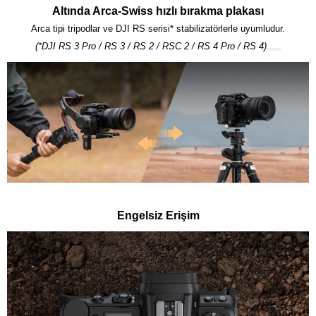
Altında Arca-Swiss hızlı bırakma plakası
Arca tipi tripodlar ve DJI RS serisi* stabilizatörlerle uyumludur.
(*DJI RS 3 Pro / RS 3 / RS 2 / RSC 2 / RS 4 Pro / RS 4)
Engelsiz Erişim