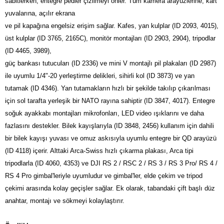
sabitlerken, entegre pedler çizilmeyi önler. Tüm kamera arayüzlerine, kart
yuvalarına, açılır ekrana
ve pil kapağına engelsiz erişim sağlar. Kafes, yan kulplar (ID 2093, 4015),
üst kulplar (ID 3765, 2165C), monitör montajları (ID 2903, 2904), tripodlar
(ID 4465, 3989),
güç bankası tutucuları (ID 2336) ve mini V montajlı pil plakaları (ID 2987)
ile uyumlu 1/4"-20 yerleştirme delikleri, sihirli kol (ID 3873) ve yan
tutamak (ID 4346). Yan tutamakların hızlı bir şekilde takılıp çıkarılması
için sol tarafta yerleşik bir NATO rayına sahiptir (ID 3847, 4017). Entegre
soğuk ayakkabı montajları mikrofonları, LED video ışıklarını ve daha
fazlasını destekler.
Bilek kayışlarıyla (ID 3848, 2456) kullanım için dahili
bir bilek kayışı yuvası ve omuz askısıyla uyumlu entegre bir QD arayüzü
(ID 4118) içerir. Alttaki Arca-Swiss hızlı çıkarma plakası, Arca tipi
tripodlarla (ID 4060, 4353) ve DJI RS 2 / RSC 2 / RS 3 / RS 3 Pro/ RS 4 /
RS 4 Pro gimbal'leriyle uyumludur ve gimbal'ler, elde çekim ve tripod
çekimi arasında kolay geçişler sağlar. Ek olarak, tabandaki çift başlı düz
anahtar, montajı ve sökmeyi kolaylaştırır.