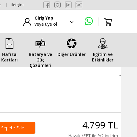
z
|
İletişim
Giriş Yap
veya üye ol
Hafıza
Batarya ve
Diğer Ürünler
Eğitim ve
Kartları
Güç
Etkinlikler
Çözümleri
.
4.799 TL
Sepete Ekle
Havale/EFT ile %2 indirim