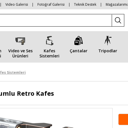
|
Video Galerisi
|
Fotoğraf Galerisi
|
Teknik Destek
|
Mağazalarımı
n
Video ve Ses
Kafes
Çantalar
Tripodlar
i
Ürünleri
Sistemleri
fes Sistemleri
yumlu Retro Kafes