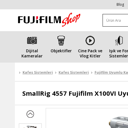
Blog
Dijital
Objektifler
Cine Pack ve
Işık ve Fo
Kameralar
Vlog Kitler
Sistemler
Kafes Sistemleri
Kafes Sistemleri
Fujifilm Uyumlu Ka
SmallRig
4557 Fujifilm X100VI U