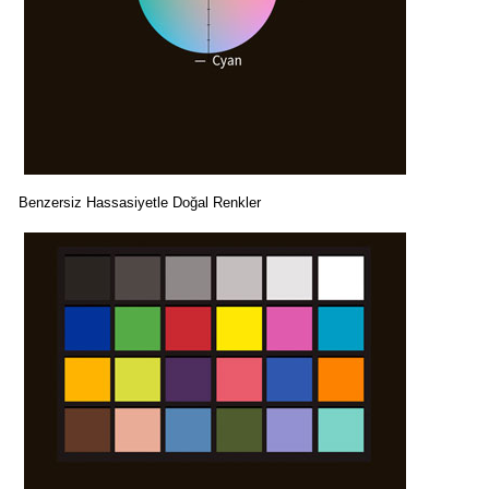
Benzersiz Hassasiyetle Doğal Renkler