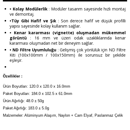
• Kolay Modülerlik
: Modüler tasarım sayesinde hızlı montaj
ve demontaj.
•Tüy Gibi Hafif ve Şık
: Son derece hafif ve düşük profilli
yapısı sayesinde kolay kullanım sağlar.
• Kenar kararması (vignette) oluşmadan mükemmel
görüntü
: 16 mm ve üzeri odak uzaklıklarında kenar
kararması oluşmadan net bir deneyim sağlar.
• ND Filtre Uyumluluğu
: Gelişmiş çok yönlülük için ND Filtre
Kiti (100x100mm / 100x150mm) ile sorunsuz bir şekilde
eşleşir.
Özellikler :
Ürün Boyutları: 120.0 x 120.0 x 16.0mm
Paket Boyutları: 184.0 x 102.5 x 61.0mm
Ürün Ağırlığı: 48.0 ± 50g
Paket Ağırlığı: 183.0 ± 5.0g
Malzemeler: Alüminyum Alaşım, Naylon + Cam Elyaf, Paslanmaz Çelik