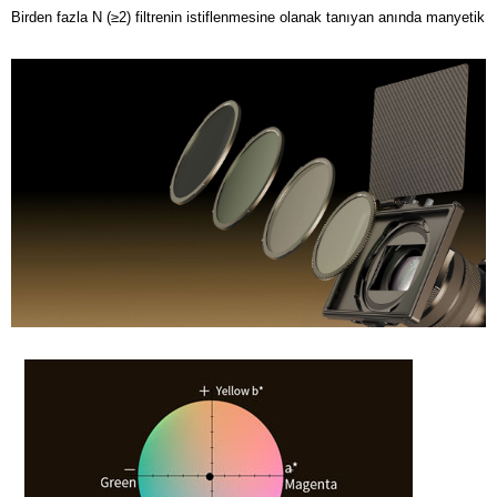
Birden fazla N (≥2) filtrenin istiflenmesine olanak tanıyan anında manyetik b