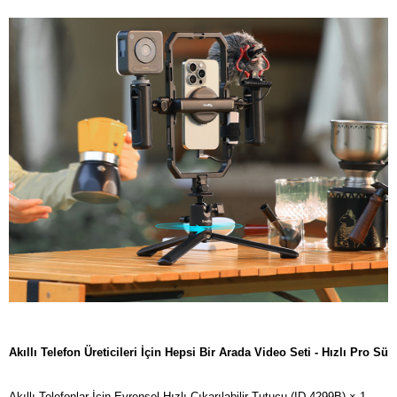
Akıllı Telefon Üreticileri İçin Hepsi Bir Arada Video Seti - Hızlı Pro Sü
Akıllı Telefonlar İçin Evrensel Hızlı Çıkarılabilir Tutucu (ID 4299B) × 1
