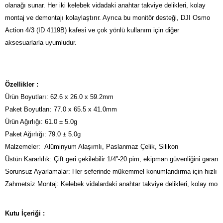
olanağı sunar. Her iki kelebek vidadaki anahtar takviye delikleri, kolay
montaj ve demontajı kolaylaştırır.
Ayrıca bu monitör desteği, DJI Osmo
Action 4/3 (ID 4119B) kafesi ve çok yönlü kullanım için diğer
aksesuarlarla uyumludur.
Özellikler :
Ürün Boyutları: 62.6 x 26.0 x 59.2mm

Paket Boyutları: 77.0 x 65.5 x 41.0mm

Ürün Ağırlığı: 61.0 ± 5.0g

Paket Ağırlığı: 79.0 ± 5.0g 

Malzemeler:  Alüminyum Alaşımlı, Paslanmaz Çelik, Silikon
Üstün Kararlılık: Çift geri çekilebilir 1/4”-20 pim, ekipman güvenliğini garant
Sorunsuz Ayarlamalar: Her seferinde mükemmel konumlandırma için hızlı 3
Zahmetsiz Montaj: Kelebek vidalardaki anahtar takviye delikleri, kolay mon
Kutu İçeriği :