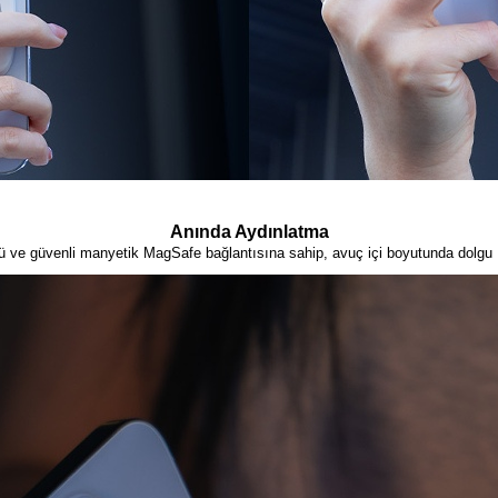
Anında Aydınlatma
ü ve güvenli manyetik MagSafe bağlantısına sahip, avuç içi boyutunda dolgu ı