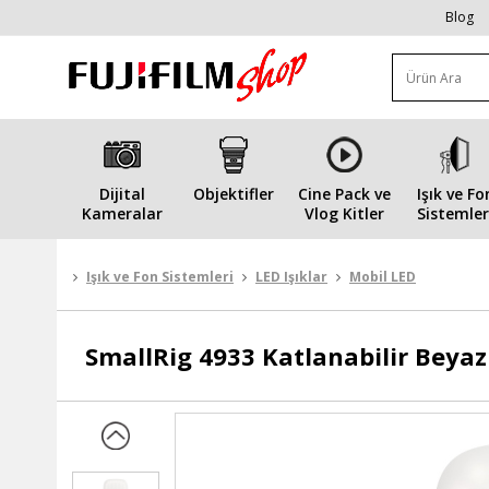
Blog
Dijital
Objektifler
Cine Pack ve
Işık ve Fo
Kameralar
Vlog Kitler
Sistemler
Işık ve Fon Sistemleri
LED Işıklar
Mobil LED
SmallRig
4933 Katlanabilir Beyaz