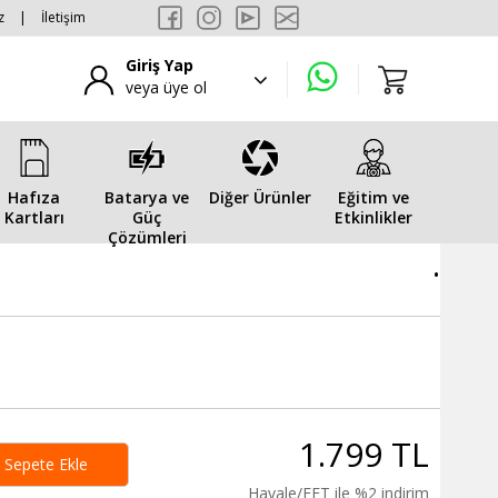
z
|
İletişim
Giriş Yap
veya üye ol
Hafıza
Batarya ve
Diğer Ürünler
Eğitim ve
Kartları
Güç
Etkinlikler
Çözümleri
.
1.799 TL
Sepete Ekle
Havale/EFT ile %2 indirim