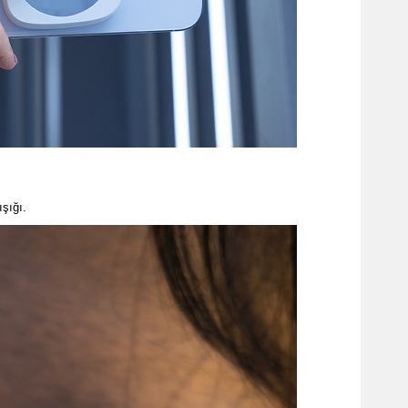
şığı.