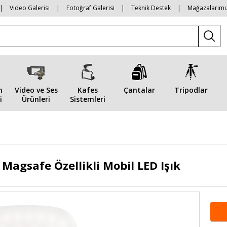
|
Video Galerisi
|
Fotoğraf Galerisi
|
Teknik Destek
|
Mağazalarımı
n
Video ve Ses
Kafes
Çantalar
Tripodlar
i
Ürünleri
Sistemleri
 Magsafe Özellikli Mobil LED Işık