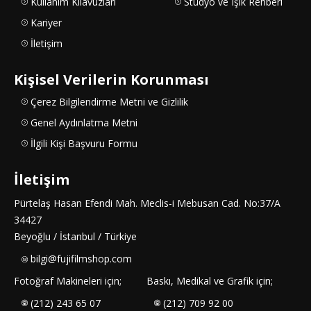
Kullanım Kılavuzları
Stüdyo ve Işık Rehberi
Kariyer
İletişim
Kişisel Verilerin Korunması
Çerez Bilgilendirme Metni ve Gizlilik
Genel Aydınlatma Metni
İlgili Kişi Başvuru Formu
İletişim
Pürtelaş Hasan Efendi Mah. Meclis-i Mebusan Cad. No:37/A
34427
Beyoğlu / İstanbul / Türkiye
bilgi@fujifilmshop.com
Fotoğraf Makineleri için;
Baskı, Medikal ve Grafik için;
(212) 243 65 07
(212) 709 92 00