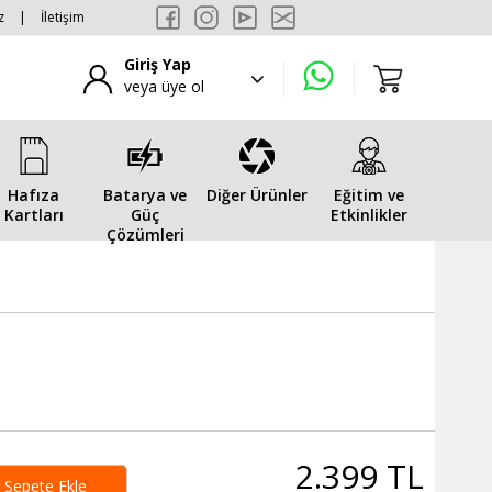
z
|
İletişim
Giriş Yap
veya üye ol
Hafıza
Batarya ve
Diğer Ürünler
Eğitim ve
Kartları
Güç
Etkinlikler
Çözümleri
2.399 TL
Sepete Ekle