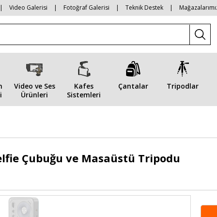
|
Video Galerisi
|
Fotoğraf Galerisi
|
Teknik Destek
|
Mağazalarımı
n
Video ve Ses
Kafes
Çantalar
Tripodlar
i
Ürünleri
Sistemleri
lfie Çubuğu ve Masaüstü Tripodu