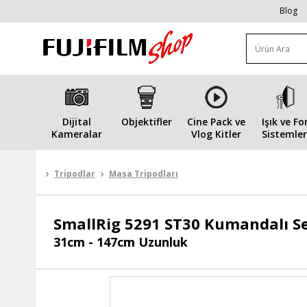
Blog
Dijital
Objektifler
Cine Pack ve
Işık ve Fo
Kameralar
Vlog Kitler
Sistemler
Tripodlar
Masa Tripodları
SmallRig
5291 ST30 Kumandalı Se
31cm - 147cm Uzunluk