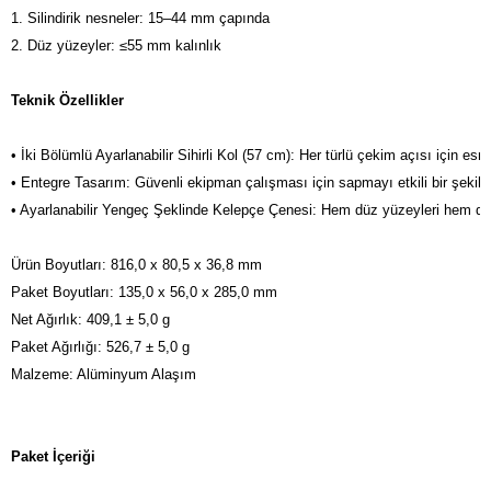
1. Silindirik nesneler: 15–44 mm çapında

2. Düz yüzeyler: ≤55 mm kalınlık
Teknik Özellikler
• İki Bölümlü Ayarlanabilir Sihirli Kol (57 cm): Her türlü çekim açısı için e
• Entegre Tasarım: Güvenli ekipman çalışması için sapmayı etkili bir şekilde
• Ayarlanabilir Yengeç Şeklinde Kelepçe Çenesi: Hem düz yüzeyleri hem de sili
Ürün Boyutları: 816,0 x 80,5 x 36,8 mm

Paket Boyutları: 135,0 x 56,0 x 285,0 mm

Net Ağırlık: 409,1 ± 5,0 g

Paket Ağırlığı: 526,7 ± 5,0 g

Paket İçeriği