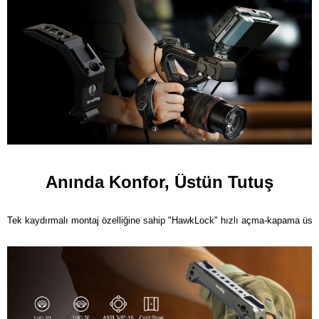
Anında Konfor, Üstün Tutuş
Tek kaydırmalı montaj özelliğine sahip "HawkLock" hızlı açma-kapama üst ko