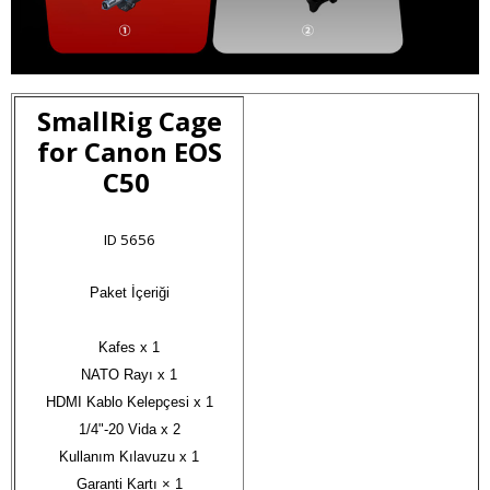
SmallRig Cage
for Canon EOS
C50
ID 5656
Paket İçeriği

Kafes x 1

NATO Rayı x 1

HDMI Kablo Kelepçesi x 1

1/4"-20 Vida x 2

Kullanım Kılavuzu x 1

Garanti Kartı × 1
