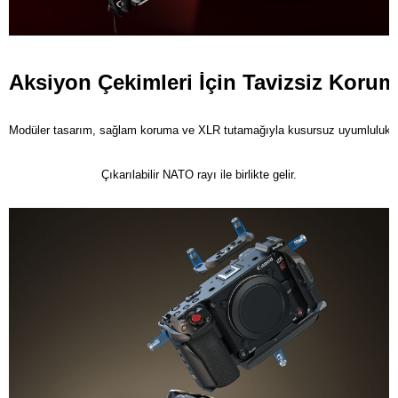
Aksiyon Çekimleri İçin Tavizsiz Koru
Modüler tasarım, sağlam koruma ve XLR tutamağıyla kusursuz uyumluluk sa
Çıkarılabilir NATO rayı ile birlikte gelir.