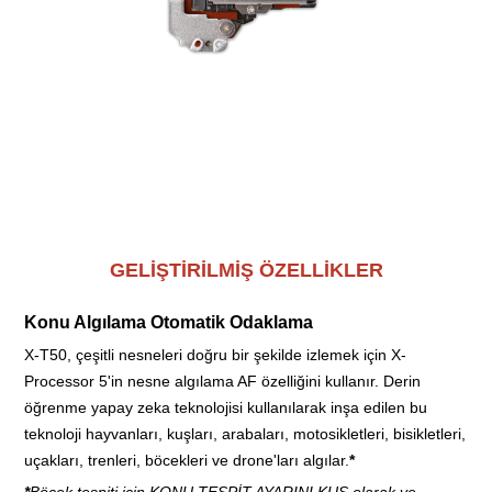
Beş eksenli gövde içi görüntü sabitleme (IBIS) sistemi 7 stop'a
kadar telafi sağlar. Buna rağmen kamera gövdesi pil ve bellek
kartı dahil yalnızca 438 gr (0,96 lb) ağırlığındadır.
GELİŞTİRİLMİŞ ÖZELLİKLER
Konu Algılama Otomatik Odaklama
X-T50, çeşitli nesneleri doğru bir şekilde izlemek için X-
Processor 5'in nesne algılama AF özelliğini kullanır. Derin
öğrenme yapay zeka teknolojisi kullanılarak inşa edilen bu
teknoloji hayvanları, kuşları, arabaları, motosikletleri, bisikletleri,
uçakları, trenleri, böcekleri ve drone'ları algılar.
*