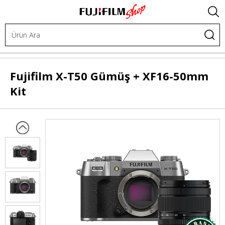
Dijital Kameralar
X-Sistem Kit
X-T50 Kit
Fujifilm
X-T50 Gümüş + XF16-50mm
Kit