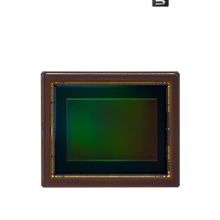
Yüksek Çözünürlüklü 40.2MP
BSI Görüntüleme Sensörü
Yüksek çözünürlüklü 40.2MP X-Trans CMOS 5 HR sensör,