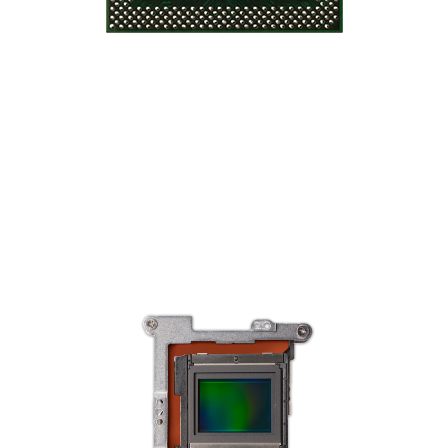
- Yapay Zeka (AI) işleme teknolojisi
- Yeni nesil HEIF görüntü dosyası formatı
- Azaltılmış güç tüketimi
7 Stop IBIS
Hafif, Yüksek Performanslı