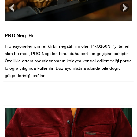
PRO Neg. Hi
N
ME
Profesyoneller için renkli bir negatif film olan PRO160NH'yi temel
Es
alan bu mod, PRO Neg'den biraz daha sert ton geçişine sahiptir.
ya
Özellikle ortam aydınlatmasının kolayca kontrol edilemediği portre
re
fotoğrafçılığında kullanılır. Düz aydınlatma altında bile doğru
gö
gölge derinliği sağlar.