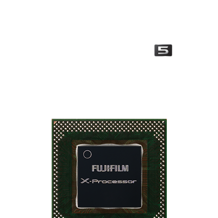
sinyal-kumlanma oranından ödün vermeden çözünürlüğü
artıran ve şaşırtıcı görüntü kalitesi sunan gelişmiş bir görüntü
işleme algoritmasına sahiptir.
X-Processor 4'ün işlem hızının
iki katı