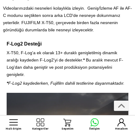
Videolarınızdaki nesneleri kolaylıkla izleyin. Geniş/İzleme AF ile AF-
C modunu seçtikten sonra arka LCD'de nesneye dokunmanız
yeterlidir. FUJIFILM X-T50, çerçevede birden fazla nesnenin
göründüğü durumlarda bile nesneyi izleyecektir.
F-Log2 Desteği
X-T50, F-Log'a ek olarak 13+ duraklı genişletilmiş dinamik
aralığı kaydeden F-Log2'yi de destekler.
*
Bu aralık mevcut F-
Log'dan daha geniştir ve post prodüksiyon potansiyelini
genişletir.
*
F-Log2 kaydederken, Fujifilm dahili testlerine dayanmaktadır.
Hızlı Erişim
Kategoriler
Sepetim
İletişim
Hesabım