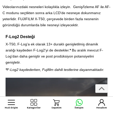
Videolarınızdaki nesneleri kolaylıkla izleyin. Geniş/İzleme AF ile AF-
C modunu seçtikten sonra arka LCD'de nesneye dokunmanız
yeterlidir. FUJIFILM X-T50, çerçevede birden fazla nesnenin
göründüğü durumlarda bile nesneyi izleyecektir.
F-Log2 Desteği
X-T50, F-Log'a ek olarak 13+ duraklı genişletilmiş dinamik
aralığı kaydeden F-Log2'yi de destekler.
*
Bu aralık mevcut F-
Log'dan daha geniştir ve post prodüksiyon potansiyelini
genişletir.
*
F-Log2 kaydederken, Fujifilm dahili testlerine dayanmaktadır.
Hızlı Erişim
Kategoriler
Sepetim
İletişim
Hesabım