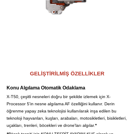
Beş eksenli gövde içi görüntü sabitleme (IBIS) sistemi 7 stop'a
kadar telafi sağlar. Buna rağmen kamera gövdesi pil ve bellek
kartı dahil yalnızca 438 gr (0,96 lb) ağırlığındadır.
GELİŞTİRİLMİŞ ÖZELLİKLER
Konu Algılama Otomatik Odaklama
X-T50, çeşitli nesneleri doğru bir şekilde izlemek için X-
Processor 5'in nesne algılama AF özelliğini kullanır. Derin
öğrenme yapay zeka teknolojisi kullanılarak inşa edilen bu
teknoloji hayvanları, kuşları, arabaları, motosikletleri, bisikletleri,
uçakları, trenleri, böcekleri ve drone'ları algılar.
*