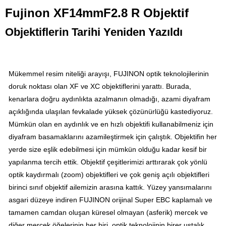
Fujinon XF14mmF2.8 R Objektif
Objektiflerin Tarihi Yeniden
Yazıldı
Mükemmel resim niteliği arayışı, FUJINON optik teknolojilerinin
doruk noktası olan XF ve XC objektiflerini yarattı. Burada,
kenarlara doğru aydınlıkta azalmanın olmadığı, azami diyafram
açıklığında ulaşılan fevkalade yüksek çözünürlüğü kastediyoruz.
Mümkün olan en aydınlık ve en hızlı objektifi kullanabilmeniz için
diyafram basamaklarını azamileştirmek için çalıştık. Objektifin her
yerde size eşlik edebilmesi için mümkün olduğu kadar kesif bir
yapılanma tercih ettik. Objektif çeşitlerimizi arttırarak çok yönlü
optik kaydırmalı (zoom) objektifleri ve çok geniş açılı objektifleri
birinci sınıf objektif ailemizin arasına kattık. Yüzey yansımalarını
asgari düzeye indiren FUJINON orijinal Super EBC kaplamalı ve
tamamen camdan oluşan küresel olmayan (asferik) mercek ve
diğer mercek öğelerinin her biri, optik teknolojinin birer ustalık