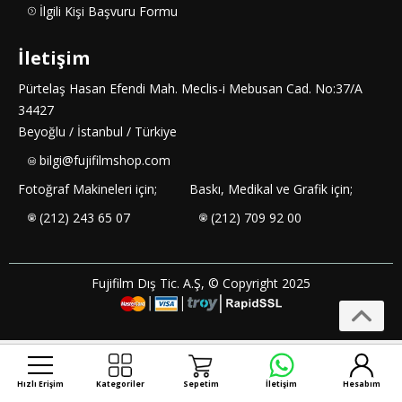
İlgili Kişi Başvuru Formu
İletişim
Pürtelaş Hasan Efendi Mah. Meclis-i Mebusan Cad. No:37/A
34427
Beyoğlu / İstanbul / Türkiye
bilgi@fujifilmshop.com
Fotoğraf Makineleri için;
Baskı, Medikal ve Grafik için;
(212) 243 65 07
(212) 709 92 00
Fujifilm Dış Tic. A.Ş, © Copyright 2025
Hızlı Erişim
Kategoriler
Sepetim
İletişim
Hesabım