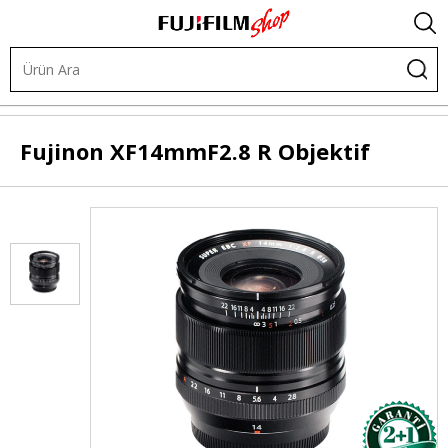
.
Objektifler
X Sistem Sabit Odaklı (Prime)
Fujinon
XF14mmF2.8 R Objektif