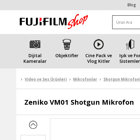
Blog
Dijital
Objektifler
Cine Pack ve
Işık ve Fo
Kameralar
Vlog Kitler
Sistemler
Video ve Ses Ürünleri
Mikrofonlar
Shotgun Mikrofon
Zeniko
VM01 Shotgun Mikrofon