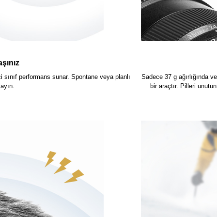
aşınız
ci sınıf performans sunar. Spontane veya planlı
Sadece 37 g ağırlığında v
layın.
bir araçtır. Pilleri unut