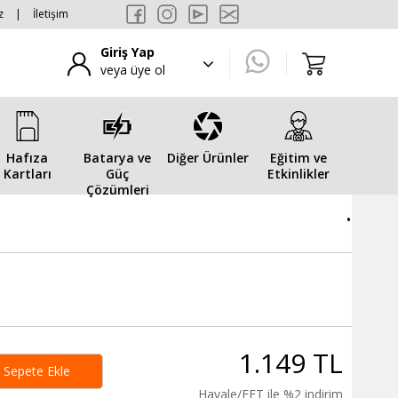
z
|
İletişim
Giriş Yap
veya üye ol
Hafıza
Batarya ve
Diğer Ürünler
Eğitim ve
Kartları
Güç
Etkinlikler
Çözümleri
.
1.149 TL
Sepete Ekle
Havale/EFT ile %2 indirim