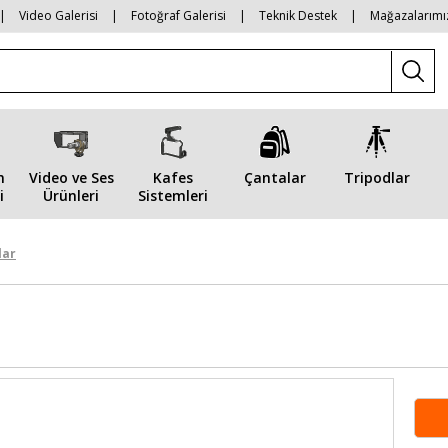
|
Video Galerisi
|
Fotoğraf Galerisi
|
Teknik Destek
|
Mağazalarımı
n
Video ve Ses
Kafes
Çantalar
Tripodlar
i
Ürünleri
Sistemleri
lar