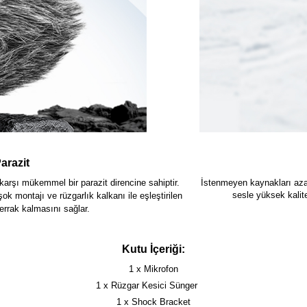
arazit
rşı mükemmel bir parazit direncine sahiptir.
İstenmeyen kaynakları azal
sesle yüksek kalit
k montajı ve rüzgarlık kalkanı ile eşleştirilen
errak kalmasını sağlar.
Kutu İçeriği:
1 x Mikrofon
1 x Rüzgar Kesici Sünger
1 x Shock Bracket