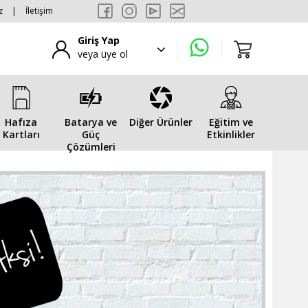
z
|
İletişim
Giriş Yap
veya üye ol
Hafıza
Batarya ve
Diğer Ürünler
Eğitim ve
Kartları
Güç
Etkinlikler
Çözümleri