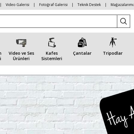
|
Video Galerisi
|
Fotoğraf Galerisi
|
Teknik Destek
|
Mağazalarımı
n
Video ve Ses
Kafes
Çantalar
Tripodlar
i
Ürünleri
Sistemleri