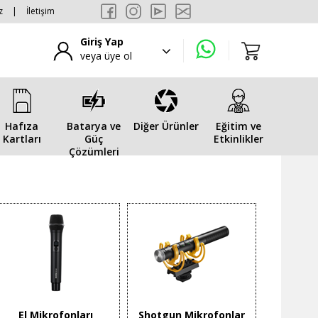
z
|
İletişim
Giriş Yap
veya üye ol
Hafıza
Batarya ve
Diğer Ürünler
Eğitim ve
Kartları
Güç
Etkinlikler
Çözümleri
El Mikrofonları
Shotgun Mikrofonlar