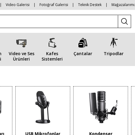
|
Video Galerisi
|
Fotoğraf Galerisi
|
Teknik Destek
|
Mağazalarımı
n
Video ve Ses
Kafes
Çantalar
Tripodlar
i
Ürünleri
Sistemleri
rı
USB Mikrofonlar
Kondenser