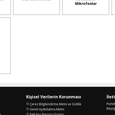
Mikrofonlar
Kişisel Verilerin Korunması
İlet
Pürte
Çerez Bilgilendirme Metni ve Gizlilik
Beyoğl
Genel Aydınlatma Metni
ı
İlgili Kişi Başvuru Formu