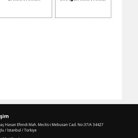
işim
laş Hasan Efendi Mah. Meclis-i Mebusan Cad. No:37/A 34427
u / İstanbul / Türkiye