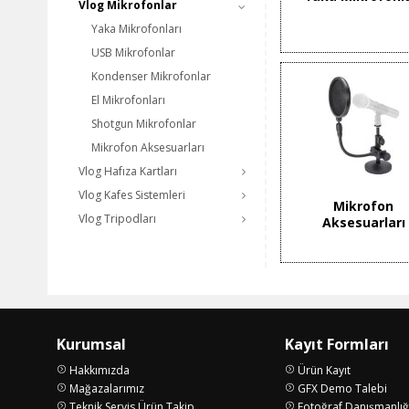
Vlog Mikrofonlar
Yaka Mikrofonları
USB Mikrofonlar
Kondenser Mikrofonlar
El Mikrofonları
Shotgun Mikrofonlar
Mikrofon Aksesuarları
Vlog Hafıza Kartları
Vlog Kafes Sistemleri
Mikrofon
Vlog Tripodları
Aksesuarları
Kurumsal
Kayıt Formları
Hakkımızda
Ürün Kayıt
Mağazalarımız
GFX Demo Talebi
Teknik Servis Ürün Takip
Fotoğraf Danışmanlığ