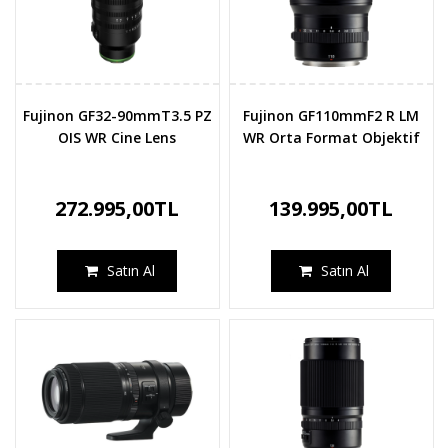
Fujinon GF32-90mmT3.5 PZ
Fujinon GF110mmF2 R LM
OIS WR Cine Lens
WR Orta Format Objektif
272.995,00TL
139.995,00TL
Satın Al
Satın Al