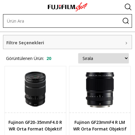
Objektifler
GFX Sistem Orta Format
Filtre Seçenekleri
Görüntülenen Ürün:
20
Fujinon GF20-35mmF4.0 R
Fujinon GF23mmF4 R LM
WR Orta Format Objektif
WR Orta Format Objektif