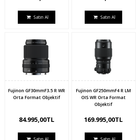
Satın Al
Satın Al
Fujinon GF30mmF3.5 R WR
Fujinon GF250mmF4 R LM
Orta Format Objektif
OIS WR Orta Format
Objektif
84.995,00TL
169.995,00TL
Satın Al
Satın Al