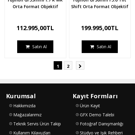
Orta Format Objektif
Shift Orta Format Objektif
112.995,00TL
199.995,00TL
Satın Al
Satın Al
1
2
Kurumsal
Kayıt Formları
Hakkımızda
Ürün Kayıt
Mağazalarımız
GFX Demo Talebi
Teknik Servis Ürün Takip
Fotoğraf Danışmanlığı
Kullanım Kılavuzları
Stüdyo ve Işık Rehberi