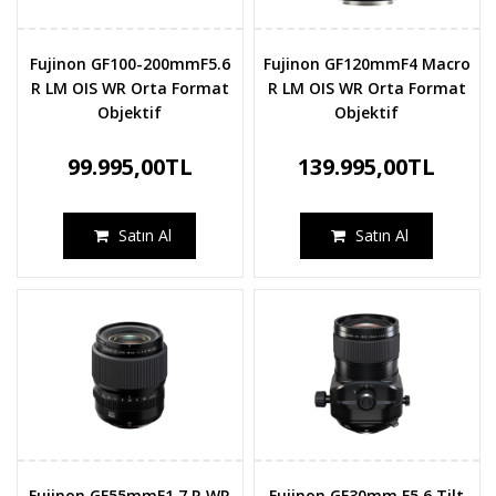
Fujinon GF100-200mmF5.6
Fujinon GF120mmF4 Macro
R LM OIS WR Orta Format
R LM OIS WR Orta Format
Objektif
Objektif
99.995,00TL
139.995,00TL
Satın Al
Satın Al
Fujinon GF55mmF1.7 R WR
Fujinon GF30mm F5.6 Tilt