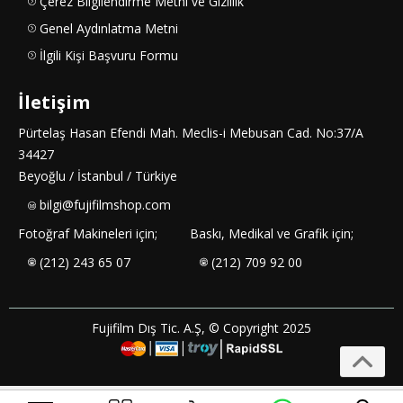
Çerez Bilgilendirme Metni ve Gizlilik
Genel Aydınlatma Metni
İlgili Kişi Başvuru Formu
İletişim
Pürtelaş Hasan Efendi Mah. Meclis-i Mebusan Cad. No:37/A
34427
Beyoğlu / İstanbul / Türkiye
bilgi@fujifilmshop.com
Fotoğraf Makineleri için;
Baskı, Medikal ve Grafik için;
(212) 243 65 07
(212) 709 92 00
Fujifilm Dış Tic. A.Ş, © Copyright 2025