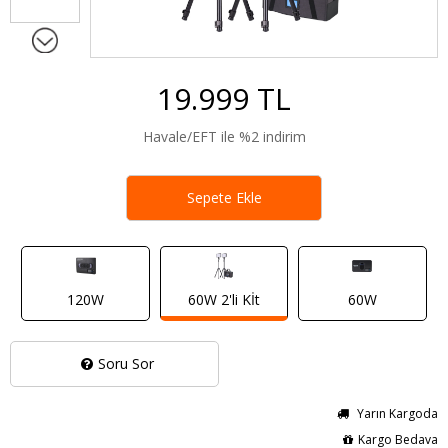
19.999 TL
Havale/EFT ile %2 indirim
Sepete Ekle
120W
60W 2'li Kİt
60W
Soru Sor
Yarın Kargoda
Kargo Bedava