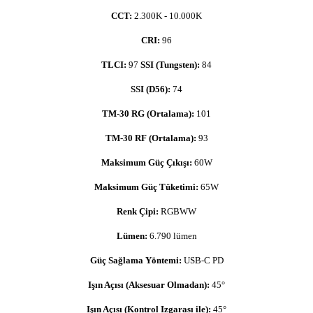
CCT:
2.300K - 10.000K
CRI:
96
T
LCI:
97
SSI (Tungsten):
84
SSI (D56):
74
TM-30 RG (Ortalama):
101
TM-30 RF (Ortalama):
93
Maksimum Güç Çıkışı:
60W
Maksimum Güç Tüketimi:
65W
Renk Çipi:
RGBWW
Lümen:
6.790 lümen
Güç Sağlama Yöntemi:
USB-C PD
Işın Açısı (Aksesuar Olmadan):
45°
Işın Açısı (Kontrol Izgarası ile):
45°